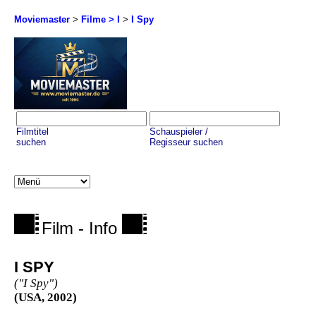
Moviemaster
>
Filme > I
>
I Spy
Filmtitel
Schauspieler /
suchen
Regisseur suchen
Film - Info
I SPY
("I Spy")
(USA, 2002)