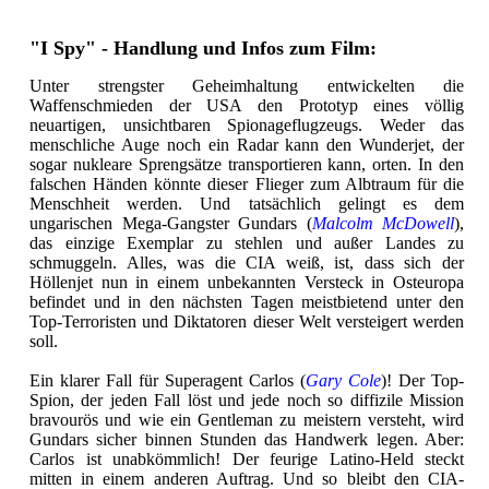
"I Spy" - Handlung und Infos zum Film:
Unter strengster Geheimhaltung entwickelten die
Waffenschmieden der USA den Prototyp eines völlig
neuartigen, unsichtbaren Spionageflugzeugs. Weder das
menschliche Auge noch ein Radar kann den Wunderjet, der
sogar nukleare Sprengsätze transportieren kann, orten. In den
falschen Händen könnte dieser Flieger zum Albtraum für die
Menschheit werden. Und tatsächlich gelingt es dem
ungarischen Mega-Gangster Gundars (
Malcolm McDowell
),
das einzige Exemplar zu stehlen und außer Landes zu
schmuggeln. Alles, was die CIA weiß, ist, dass sich der
Höllenjet nun in einem unbekannten Versteck in Osteuropa
befindet und in den nächsten Tagen meistbietend unter den
Top-Terroristen und Diktatoren dieser Welt versteigert werden
soll.
Ein klarer Fall für Superagent Carlos (
Gary Cole
)! Der Top-
Spion, der jeden Fall löst und jede noch so diffizile Mission
bravourös und wie ein Gentleman zu meistern versteht, wird
Gundars sicher binnen Stunden das Handwerk legen. Aber:
Carlos ist unabkömmlich! Der feurige Latino-Held steckt
mitten in einem anderen Auftrag. Und so bleibt den CIA-