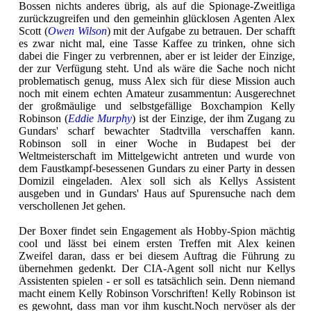
Bossen nichts anderes übrig, als auf die Spionage-Zweitliga
zurückzugreifen und den gemeinhin glücklosen Agenten Alex
Scott (
Owen Wilson
) mit der Aufgabe zu betrauen. Der schafft
es zwar nicht mal, eine Tasse Kaffee zu trinken, ohne sich
dabei die Finger zu verbrennen, aber er ist leider der Einzige,
der zur Verfügung steht. Und als wäre die Sache noch nicht
problematisch genug, muss Alex sich für diese Mission auch
noch mit einem echten Amateur zusammentun: Ausgerechnet
der großmäulige und selbstgefällige Boxchampion Kelly
Robinson (
Eddie Murphy
) ist der Einzige, der ihm Zugang zu
Gundars' scharf bewachter Stadtvilla verschaffen kann.
Robinson soll in einer Woche in Budapest bei der
Weltmeisterschaft im Mittelgewicht antreten und wurde von
dem Faustkampf-besessenen Gundars zu einer Party in dessen
Domizil eingeladen. Alex soll sich als Kellys Assistent
ausgeben und in Gundars' Haus auf Spurensuche nach dem
verschollenen Jet gehen.
Der Boxer findet sein Engagement als Hobby-Spion mächtig
cool und lässt bei einem ersten Treffen mit Alex keinen
Zweifel daran, dass er bei diesem Auftrag die Führung zu
übernehmen gedenkt. Der CIA-Agent soll nicht nur Kellys
Assistenten spielen - er soll es tatsächlich sein. Denn niemand
macht einem Kelly Robinson Vorschriften! Kelly Robinson ist
es gewohnt, dass man vor ihm kuscht.Noch nervöser als der