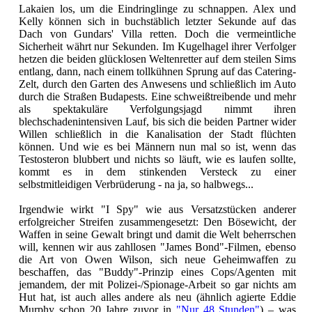
Lakaien los, um die Eindringlinge zu schnappen. Alex und
Kelly können sich in buchstäblich letzter Sekunde auf das
Dach von Gundars' Villa retten. Doch die vermeintliche
Sicherheit währt nur Sekunden. Im Kugelhagel ihrer Verfolger
hetzen die beiden glücklosen Weltenretter auf dem steilen Sims
entlang, dann, nach einem tollkühnen Sprung auf das Catering-
Zelt, durch den Garten des Anwesens und schließlich im Auto
durch die Straßen Budapests. Eine schweißtreibende und mehr
als spektakuläre Verfolgungsjagd nimmt ihren
blechschadenintensiven Lauf, bis sich die beiden Partner wider
Willen schließlich in die Kanalisation der Stadt flüchten
können. Und wie es bei Männern nun mal so ist, wenn das
Testosteron blubbert und nichts so läuft, wie es laufen sollte,
kommt es in dem stinkenden Versteck zu einer
selbstmitleidigen Verbrüderung - na ja, so halbwegs...
Irgendwie wirkt "I Spy" wie aus Versatzstücken anderer
erfolgreicher Streifen zusammengesetzt: Den Bösewicht, der
Waffen in seine Gewalt bringt und damit die Welt beherrschen
will, kennen wir aus zahllosen "James Bond"-Filmen, ebenso
die Art von Owen Wilson, sich neue Geheimwaffen zu
beschaffen, das "Buddy"-Prinzip eines Cops/Agenten mit
jemandem, der mit Polizei-/Spionage-Arbeit so gar nichts am
Hut hat, ist auch alles andere als neu (ähnlich agierte Eddie
Murphy schon 20 Jahre zuvor in
"Nur 48 Stunden"
) – was