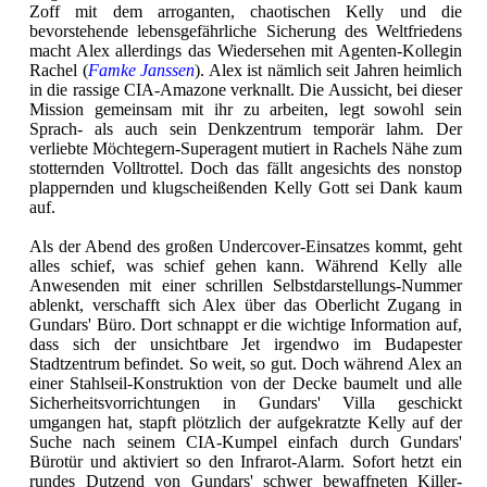
Zoff mit dem arroganten, chaotischen Kelly und die
bevorstehende lebensgefährliche Sicherung des Weltfriedens
macht Alex allerdings das Wiedersehen mit Agenten-Kollegin
Rachel (
Famke Janssen
). Alex ist nämlich seit Jahren heimlich
in die rassige CIA-Amazone verknallt. Die Aussicht, bei dieser
Mission gemeinsam mit ihr zu arbeiten, legt sowohl sein
Sprach- als auch sein Denkzentrum temporär lahm. Der
verliebte Möchtegern-Superagent mutiert in Rachels Nähe zum
stotternden Volltrottel. Doch das fällt angesichts des nonstop
plappernden und klugscheißenden Kelly Gott sei Dank kaum
auf.
Als der Abend des großen Undercover-Einsatzes kommt, geht
alles schief, was schief gehen kann. Während Kelly alle
Anwesenden mit einer schrillen Selbstdarstellungs-Nummer
ablenkt, verschafft sich Alex über das Oberlicht Zugang in
Gundars' Büro. Dort schnappt er die wichtige Information auf,
dass sich der unsichtbare Jet irgendwo im Budapester
Stadtzentrum befindet. So weit, so gut. Doch während Alex an
einer Stahlseil-Konstruktion von der Decke baumelt und alle
Sicherheitsvorrichtungen in Gundars' Villa geschickt
umgangen hat, stapft plötzlich der aufgekratzte Kelly auf der
Suche nach seinem CIA-Kumpel einfach durch Gundars'
Bürotür und aktiviert so den Infrarot-Alarm. Sofort hetzt ein
rundes Dutzend von Gundars' schwer bewaffneten Killer-