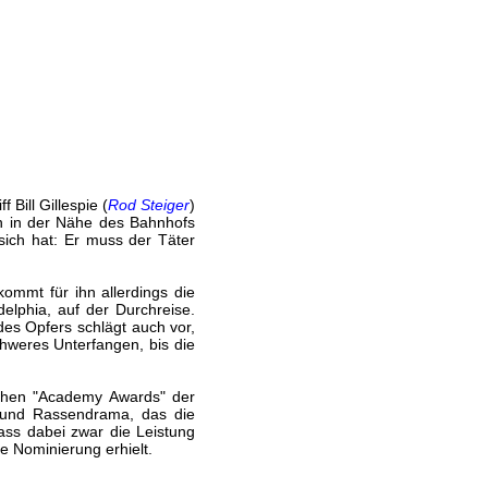
Bill Gillespie (
Rod Steiger
)
n in der Nähe des Bahnhofs
sich hat: Er muss der Täter
kommt für ihn allerdings die
elphia, auf der Durchreise.
des Opfers schlägt auch vor,
hweres Unterfangen, bis die
ichen "Academy Awards" der
r und Rassendrama, das die
ass dabei zwar die Leistung
e Nominierung erhielt.