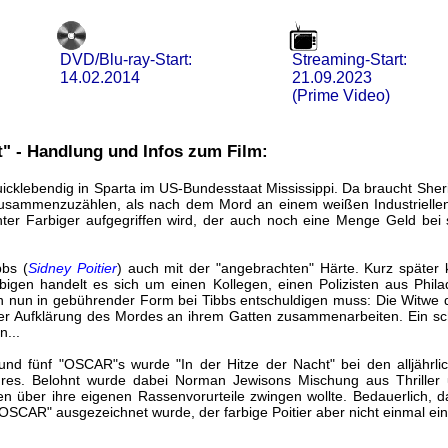
DVD/Blu-ray-Start:
Streaming-Start:
14.02.2014
21.09.2023
(Prime Video)
t" - Handlung und Infos zum Film:
icklebendig in Sparta im US-Bundesstaat Mississippi. Da braucht Sheriff 
zusammenzuzählen, als nach dem Mord an einem weißen Industrielle
nter Farbiger aufgegriffen wird, der auch noch eine Menge Geld bei 
bbs (
Sidney Poitier
) auch mit der "angebrachten" Härte. Kurz später 
igen handelt es sich um einen Kollegen, einen Polizisten aus Philad
ich nun in gebührender Form bei Tibbs entschuldigen muss: Die Witwe 
er Aufklärung des Mordes an ihrem Gatten zusammenarbeiten. Ein sc
...
und fünf "OSCAR"s wurde "In der Hitze der Nacht" bei den alljährl
ahres. Belohnt wurde dabei Norman Jewisons Mischung aus Thrille
über ihre eigenen Rassenvorurteile zwingen wollte. Bedauerlich, d
OSCAR" ausgezeichnet wurde, der farbige Poitier aber nicht einmal ein