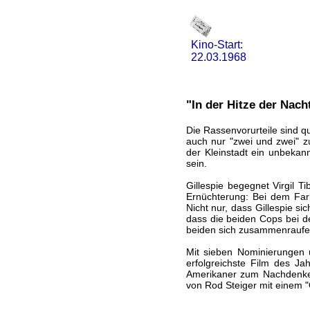
Kino-Start:
22.03.1968
"In der Hitze der Nach
Die Rassenvorurteile sind qu
auch nur "zwei und zwei" 
der Kleinstadt ein unbekan
sein.
Gillespie begegnet Virgil Ti
Ernüchterung: Bei dem Farb
Nicht nur, dass Gillespie s
dass die beiden Cops bei d
beiden sich zusammenraufen
Mit sieben Nominierungen 
erfolgreichste Film des J
Amerikaner zum Nachdenken 
von Rod Steiger mit einem "