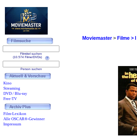
Moviemaster
>
Filme > I
Filmtitel suchen
(10.574 Filme/DVDs)
Person suchen
Kino
Streaming
DVD / Blu-ray
Free-TV
Film-Lexikon
Alle OSCAR®-Gewinner
Impressum