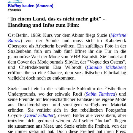
BluRay kaufen (Amazon)
#Anzeige
"In einem Land, das es nicht mehr gibt" -
Handlung und Infos zum Film:
Ost-Berlin, 1989: Kurz vor dem Abitur fliegt Suzie (
Marlene
Burow
) von der Schule und muss sich im Kabelwerk
Oberspree als Arbeiterin bewähren. Ein zufälliges Foto in der
Straßenbahn früh um halb fünf öffnet ihr die Tür in die
glamouröse Welt der Mode von VHB Exquisit. Sie landet auf
dem Cover des Modejournals Sibylle, der "Vogue des Ostens",
und Chefredakteurin Elsa Wilbrodt (
Claudia Michelsen
)
eröffnet ihr so eine Chance, dem sozialistischen Fabrikalltag
vielleicht doch noch zu entkommen.
Suzie taucht ein in die schillernde Subkultur des Ostberliner
Undergrounds, wo der schwule Rudi (
Sabin Tambrea
) und
seine Freunde mit leidenschaftlicher Fantasie ihre eigene Mode
aus Duschvorhängen und sonstigem verfügbaren Material
erfinden. Sie verliebt sich in den rebellischen Fotografen
Coyote (
David Schütter
), dessen Bilder alle verzaubern, aber
trotzdem nicht gedruckt werden. Auf seiner "Indian" fliegen
sie zusammen ans Meer, und Suzie erlebt die Freiheit, von der
sie immer geträumt hat. Doch diese Freiheit hat ihren Preis: