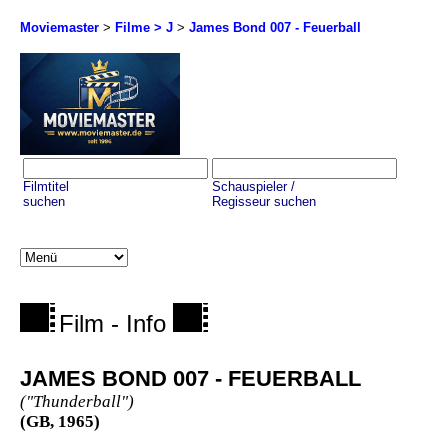
Moviemaster
>
Filme > J
>
James Bond 007 - Feuerball
Filmtitel
Schauspieler /
suchen
Regisseur suchen
Film - Info
JAMES BOND 007 - FEUERBALL
("Thunderball")
(GB, 1965)