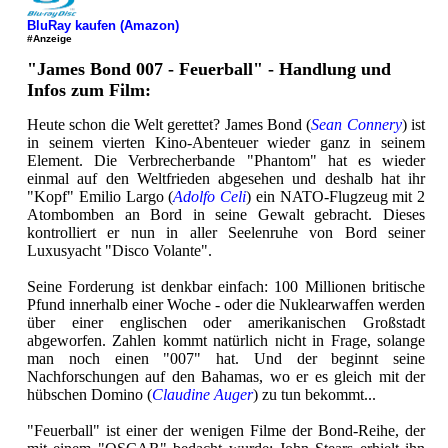
BluRay kaufen (Amazon)
#Anzeige
"James Bond 007 - Feuerball" - Handlung und
Infos zum Film:
Heute schon die Welt gerettet? James Bond (
Sean Connery
) ist
in seinem vierten Kino-Abenteuer wieder ganz in seinem
Element. Die Verbrecherbande "Phantom" hat es wieder
einmal auf den Weltfrieden abgesehen und deshalb hat ihr
"Kopf" Emilio Largo (
Adolfo Celi
) ein NATO-Flugzeug mit 2
Atombomben an Bord in seine Gewalt gebracht. Dieses
kontrolliert er nun in aller Seelenruhe von Bord seiner
Luxusyacht "Disco Volante".
Seine Forderung ist denkbar einfach: 100 Millionen britische
Pfund innerhalb einer Woche - oder die Nuklearwaffen werden
über einer englischen oder amerikanischen Großstadt
abgeworfen. Zahlen kommt natürlich nicht in Frage, solange
man noch einen "007" hat. Und der beginnt seine
Nachforschungen auf den Bahamas, wo er es gleich mit der
hübschen Domino (
Claudine Auger
) zu tun bekommt...
"Feuerball" ist einer der wenigen Filme der Bond-Reihe, der