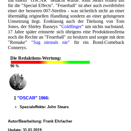
mit einem "OSCAR" bedacht wurde: John Stears erhielt ihn
für die "Special Effects". "Feuerball" ist aber auch zweifelsfrei
einer der besseren 007-Streifen - was sicherlich nicht an einer
übermäßig originellen Handlung sondern an einer gelungenen
Umsetzung liegt. Erstklassig auch der Titelsong von Tom
Jones, der Shirley Basseys
"Goldfinger"
um nichts nachstand.
17 Jahre später erinnerte sich übrigens eine Produktionsfirma
noch die Rechte an "Feuerball" zu besitzen und sorgte mit dem
"Remake"
"Sag niemals nie"
für ein Bond-Comeback
Connerys.
Die Redaktions-Wertung:
90 %
1
"OSCAR" 1966
:
Spezialeffekte: John Stears
Autor/Bearbeitung:
Frank Ehrlacher
Update: 31.01.2019