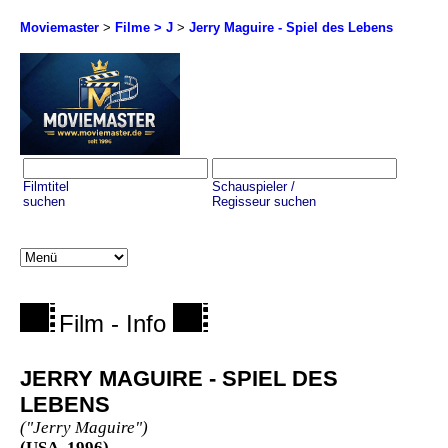
Moviemaster
>
Filme > J
>
Jerry Maguire - Spiel des Lebens
Filmtitel
Schauspieler /
suchen
Regisseur suchen
Film - Info
JERRY MAGUIRE - SPIEL DES
LEBENS
("Jerry Maguire")
(USA, 1996)