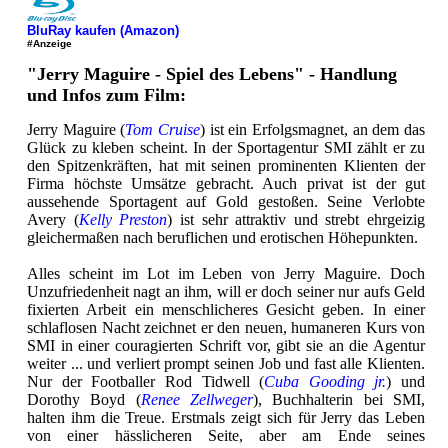
BluRay kaufen (Amazon)
#Anzeige
"Jerry Maguire - Spiel des Lebens" - Handlung
und Infos zum Film:
Jerry Maguire (
Tom Cruise
) ist ein Erfolgsmagnet, an dem das
Glück zu kleben scheint. In der Sportagentur SMI zählt er zu
den Spitzenkräften, hat mit seinen prominenten Klienten der
Firma höchste Umsätze gebracht. Auch privat ist der gut
aussehende Sportagent auf Gold gestoßen. Seine Verlobte
Avery (
Kelly Preston
) ist sehr attraktiv und strebt ehrgeizig
gleichermaßen nach beruflichen und erotischen Höhepunkten.
Alles scheint im Lot im Leben von Jerry Maguire. Doch
Unzufriedenheit nagt an ihm, will er doch seiner nur aufs Geld
fixierten Arbeit ein menschlicheres Gesicht geben. In einer
schlaflosen Nacht zeichnet er den neuen, humaneren Kurs von
SMI in einer couragierten Schrift vor, gibt sie an die Agentur
weiter ... und verliert prompt seinen Job und fast alle Klienten.
Nur der Footballer Rod Tidwell (
Cuba Gooding jr.
) und
Dorothy Boyd (
Renee Zellweger
), Buchhalterin bei SMI,
halten ihm die Treue. Erstmals zeigt sich für Jerry das Leben
von einer hässlicheren Seite, aber am Ende seines