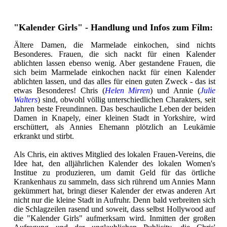
"Kalender Girls" - Handlung und Infos zum Film:
Ältere Damen, die Marmelade einkochen, sind nichts
Besonderes. Frauen, die sich nackt für einen Kalender
ablichten lassen ebenso wenig. Aber gestandene Frauen, die
sich beim Marmelade einkochen nackt für einen Kalender
ablichten lassen, und das alles für einen guten Zweck - das ist
etwas Besonderes! Chris (
Helen Mirren
) und Annie (
Julie
Walters
) sind, obwohl völlig unterschiedlichen Charakters, seit
Jahren beste Freundinnen. Das beschauliche Leben der beiden
Damen in Knapely, einer kleinen Stadt in Yorkshire, wird
erschüttert, als Annies Ehemann plötzlich an Leukämie
erkrankt und stirbt.
Als Chris, ein aktives Mitglied des lokalen Frauen-Vereins, die
Idee hat, den alljährlichen Kalender des lokalen Women's
Institue zu produzieren, um damit Geld für das örtliche
Krankenhaus zu sammeln, dass sich rührend um Annies Mann
gekümmert hat, bringt dieser Kalender der etwas anderen Art
nicht nur die kleine Stadt in Aufruhr. Denn bald verbreiten sich
die Schlagzeilen rasend und soweit, dass selbst Hollywood auf
die "Kalender Girls" aufmerksam wird. Inmitten der großen