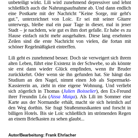
unbeteiligt wirkt. Lili wird zunehmend depressiver und lehnt
schließlich auch die Nahrungsaufnahme ab. Und dann endlich
eine Postkarte mit der Nachricht "Keine Sorge, mir geht's
gut.", unterzeichnet von Loïc. Er sei mit seiner Gitarre
unterwegs, bleibe mal ein paar Tage in dieser, mal in jener
Stadt – je nachdem, wie gut es ihm dort gefalle. Er habe es zu
Hause einfach nicht mehr ausgehalten. Diese lang ersehnten
Zeilen sind die erste Nachricht von vielen, die fortan mit
schöner Regelmäßigkeit eintreffen.
Lili geht es zunehmend besser. Doch sie verweigert sich ihrem
alten Leben, führt eine Existenz in der Schwebe, so als könnte
sie erst dann wieder Glück empfinden, wenn ihr Bruder
zurückkehrt. Oder wenn sie ihn gefunden hat. Sie hängt das
Studium an den Nagel, nimmt einen Job als Supermarkt-
Kassiererin an, zieht in eine eigene Wohnung. Und verliebt
sich zögerlich in Thomas (
Julien Boisselier
), den Ex-Freund
ihrer Freundin Léa (
Aissa Maiga
). Als Lili im Sommer eine
Karte aus der Normandie erhält, macht sie sich heimlich auf
den Weg dorthin. Sie fragt Straßenmusikanten und forscht in
billigen Hotels. Bis sie Loïc schließlich im strömenden Regen
an einem Briefkasten zu sehen glaubt...
Autor/Bearbeitung:
Frank Ehrlacher