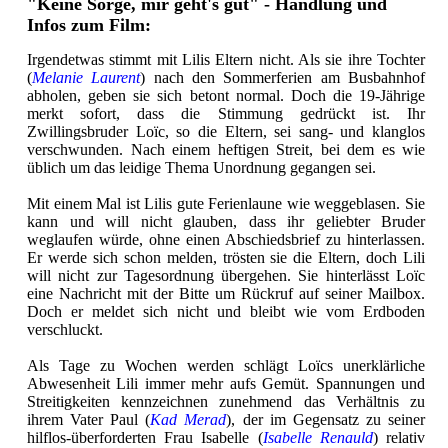
"Keine Sorge, mir geht's gut" - Handlung und
Infos zum Film:
Irgendetwas stimmt mit Lilis Eltern nicht. Als sie ihre Tochter
(
Melanie Laurent
) nach den Sommerferien am Busbahnhof
abholen, geben sie sich betont normal. Doch die 19-Jährige
merkt sofort, dass die Stimmung gedrückt ist. Ihr
Zwillingsbruder Loïc, so die Eltern, sei sang- und klanglos
verschwunden. Nach einem heftigen Streit, bei dem es wie
üblich um das leidige Thema Unordnung gegangen sei.
Mit einem Mal ist Lilis gute Ferienlaune wie weggeblasen. Sie
kann und will nicht glauben, dass ihr geliebter Bruder
weglaufen würde, ohne einen Abschiedsbrief zu hinterlassen.
Er werde sich schon melden, trösten sie die Eltern, doch Lili
will nicht zur Tagesordnung übergehen. Sie hinterlässt Loïc
eine Nachricht mit der Bitte um Rückruf auf seiner Mailbox.
Doch er meldet sich nicht und bleibt wie vom Erdboden
verschluckt.
Als Tage zu Wochen werden schlägt Loïcs unerklärliche
Abwesenheit Lili immer mehr aufs Gemüt. Spannungen und
Streitigkeiten kennzeichnen zunehmend das Verhältnis zu
ihrem Vater Paul (
Kad Merad
), der im Gegensatz zu seiner
hilflos-überforderten Frau Isabelle (
Isabelle Renauld
) relativ