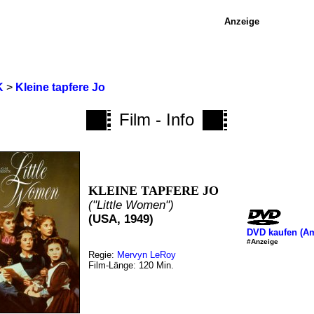
Anzeige
K
>
Kleine tapfere Jo
Film - Info
KLEINE TAPFERE JO
("Little Women")
(USA, 1949)
DVD kaufen (A
#Anzeige
Regie:
Mervyn LeRoy
Film-Länge: 120 Min.