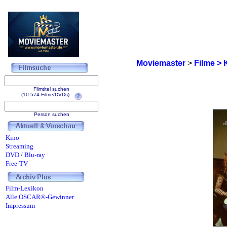
Moviemaster
>
Filme > 
Filmtitel suchen
(10.574 Filme/DVDs)
Person suchen
Kino
Streaming
DVD / Blu-ray
Free-TV
Film-Lexikon
Alle OSCAR®-Gewinner
Impressum