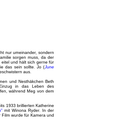
icht nur umeinander, sondern
Familie sorgen muss, da der
t eitel und hält sich gerne für
e das sein sollte. Jo (
June
eschwistern aus.
nehmen und Nesthäkchen Beth
Einzug in das Leben des
rfen, während Meg von dem
s 1933 brillierten Katherine
n"
mit Winona Ryder. In der
r Film wurde für Kamera und