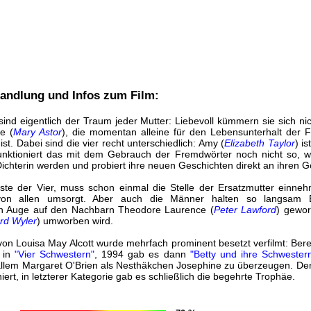
 Handlung und Infos zum Film:
ind eigentlich der Traum jeder Mutter: Liebevoll kümmern sie sich n
e (
Mary Astor
), die momentan alleine für den Lebensunterhalt der 
 ist. Dabei sind die vier recht unterschiedlich: Amy (
Elizabeth Taylor
) is
funktioniert das mit dem Gebrauch der Fremdwörter noch nicht so, wi
ichterin werden und probiert ihre neuen Geschichten direkt an ihren G
teste der Vier, muss schon einmal die Stelle der Ersatzmutter ein
von allen umsorgt. Aber auch die Männer halten so langsam 
in Auge auf den Nachbarn Theodore Laurence (
Peter Lawford
) gewo
rd Wyler
) umworben wird.
n Louisa May Alcott wurde mehrfach prominent besetzt verfilmt: Bereit
 in
"Vier Schwestern"
, 1994 gab es dann
"Betty und ihre Schwester
allem Margaret O'Brien als Nesthäkchen Josephine zu überzeugen. De
rt, in letzterer Kategorie gab es schließlich die begehrte Trophäe.