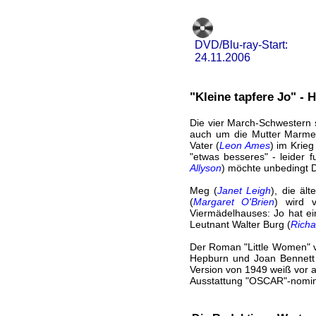
DVD/Blu-ray-Start:
24.11.2006
"Kleine tapfere Jo" -
Die vier March-Schwestern s
auch um die Mutter Marme
Vater (
Leon Ames
) im Krieg
"etwas besseres" - leider 
Allyson
) möchte unbedingt D
Meg (
Janet Leigh
), die äl
(
Margaret O'Brien
) wird 
Viermädelhauses: Jo hat e
Leutnant Walter Burg (
Richa
Der Roman "Little Women" vo
Hepburn und Joan Bennett
Version von 1949 weiß vor 
Ausstattung "OSCAR"-nominie