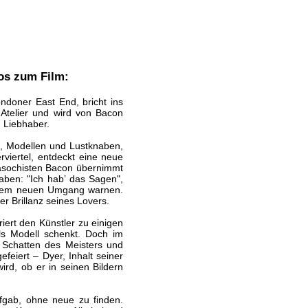
fos zum Film:
ndoner East End, bricht ins
n Atelier und wird von Bacon
m Liebhaber.
en, Modellen und Lustknaben,
rviertel, entdeckt eine neue
 Masochisten Bacon übernimmt
haben: "Ich hab’ das Sagen",
einem neuen Umgang warnen.
r Brillanz seines Lovers.
iert den Künstler zu einigen
ls Modell schenkt. Doch im
m Schatten des Meisters und
feiert – Dyer, Inhalt seiner
ird, ob er in seinen Bildern
ufgab, ohne neue zu finden.