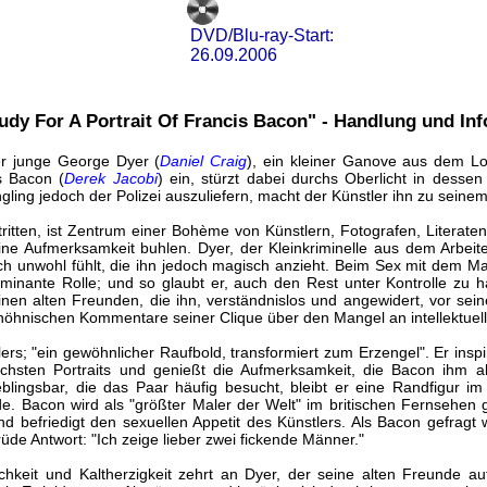
DVD/Blu-ray-Start:
26.09.2006
tudy For A Portrait Of Francis Bacon" - Handlung und In
r junge George Dyer (
Daniel Craig
), ein kleiner Ganove aus dem Lo
s Bacon (
Derek Jacobi
) ein, stürzt dabei durchs Oberlicht in desse
ngling jedoch der Polizei auszuliefern, macht der Künstler ihn zu seine
ritten, ist Zentrum einer Bohème von Künstlern, Fotografen, Literat
ne Aufmerksamkeit buhlen. Dyer, der Kleinkriminelle aus dem Arbeite
sich unwohl fühlt, die ihn jedoch magisch anzieht. Beim Sex mit dem
ominante Rolle; und so glaubt er, auch den Rest unter Kontrolle zu 
nen alten Freunden, die ihn, verständnislos und angewidert, vor s
höhnischen Kommentare seiner Clique über den Mangel an intellektuelle
rs; "ein gewöhnlicher Raufbold, transformiert zum Erzengel". Er inspir
ichsten Portraits und genießt die Aufmerksamkeit, die Bacon ihm a
lingsbar, die das Paar häufig besucht, bleibt er eine Randfigur i
de. Bacon wird als "größter Maler der Welt" im britischen Fernsehen ge
nd befriedigt den sexuellen Appetit des Künstlers. Als Bacon gefragt w
 rüde Antwort: "Ich zeige lieber zwei fickende Männer."
hkeit und Kaltherzigkeit zehrt an Dyer, der seine alten Freunde a