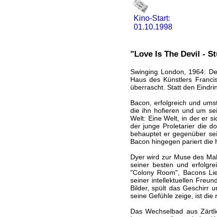
Kino-Start:
01.10.1998
"Love Is The Devil - S
Swinging London, 1964: De
Haus des Künstlers Franci
überrascht. Statt den Eindri
Bacon, erfolgreich und umst
die ihn hofieren und um sei
Welt: Eine Welt, in der er 
der junge Proletarier die d
behauptet er gegenüber sei
Bacon hingegen pariert die 
Dyer wird zur Muse des Male
seiner besten und erfolgre
"Colony Room", Bacons Lieb
seiner intellektuellen Freun
Bilder, spült das Geschirr u
seine Gefühle zeige, ist die
Das Wechselbad aus Zärtlic