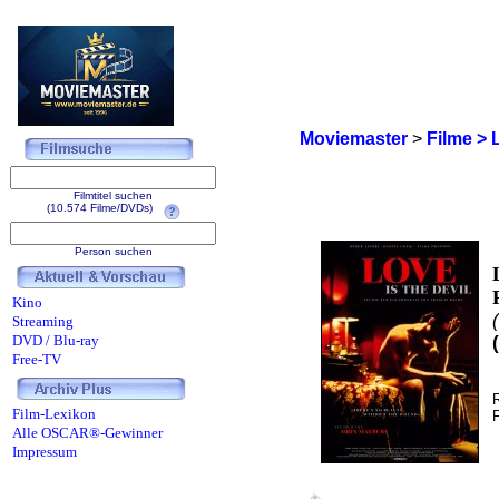
Moviemaster
>
Filme > 
Filmtitel suchen
(10.574 Filme/DVDs)
Person suchen
Kino
Streaming
DVD / Blu-ray
Free-TV
Film-Lexikon
Alle OSCAR®-Gewinner
Impressum