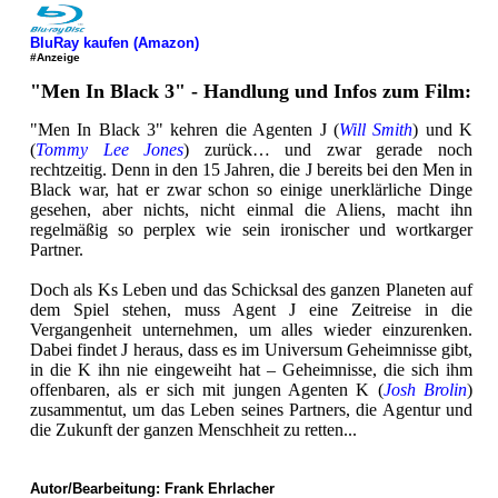
BluRay kaufen (Amazon)
#Anzeige
"Men In Black 3" - Handlung und Infos zum Film:
"Men In Black 3" kehren die Agenten J (
Will Smith
) und K
(
Tommy Lee Jones
) zurück… und zwar gerade noch
rechtzeitig. Denn in den 15 Jahren, die J bereits bei den Men in
Black war, hat er zwar schon so einige unerklärliche Dinge
gesehen, aber nichts, nicht einmal die Aliens, macht ihn
regelmäßig so perplex wie sein ironischer und wortkarger
Partner.
Doch als Ks Leben und das Schicksal des ganzen Planeten auf
dem Spiel stehen, muss Agent J eine Zeitreise in die
Vergangenheit unternehmen, um alles wieder einzurenken.
Dabei findet J heraus, dass es im Universum Geheimnisse gibt,
in die K ihn nie eingeweiht hat – Geheimnisse, die sich ihm
offenbaren, als er sich mit jungen Agenten K (
Josh Brolin
)
zusammentut, um das Leben seines Partners, die Agentur und
die Zukunft der ganzen Menschheit zu retten...
Autor/Bearbeitung:
Frank Ehrlacher