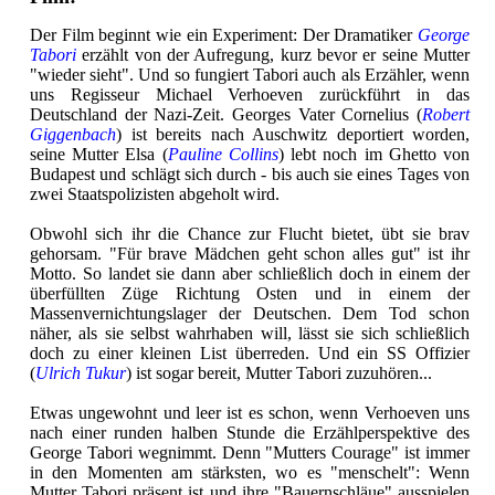
Der Film beginnt wie ein Experiment: Der Dramatiker
George
Tabori
erzählt von der Aufregung, kurz bevor er seine Mutter
"wieder sieht". Und so fungiert Tabori auch als Erzähler, wenn
uns Regisseur Michael Verhoeven zurückführt in das
Deutschland der Nazi-Zeit. Georges Vater Cornelius (
Robert
Giggenbach
) ist bereits nach Auschwitz deportiert worden,
seine Mutter Elsa (
Pauline Collins
) lebt noch im Ghetto von
Budapest und schlägt sich durch - bis auch sie eines Tages von
zwei Staatspolizisten abgeholt wird.
Obwohl sich ihr die Chance zur Flucht bietet, übt sie brav
gehorsam. "Für brave Mädchen geht schon alles gut" ist ihr
Motto. So landet sie dann aber schließlich doch in einem der
überfüllten Züge Richtung Osten und in einem der
Massenvernichtungslager der Deutschen. Dem Tod schon
näher, als sie selbst wahrhaben will, lässt sie sich schließlich
doch zu einer kleinen List überreden. Und ein SS Offizier
(
Ulrich Tukur
) ist sogar bereit, Mutter Tabori zuzuhören...
Etwas ungewohnt und leer ist es schon, wenn Verhoeven uns
nach einer runden halben Stunde die Erzählperspektive des
George Tabori wegnimmt. Denn "Mutters Courage" ist immer
in den Momenten am stärksten, wo es "menschelt": Wenn
Mutter Tabori präsent ist und ihre "Bauernschläue" ausspielen