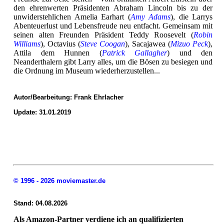
den ehrenwerten Präsidenten Abraham Lincoln bis zu der
unwiderstehlichen Amelia Earhart (
Amy Adams
), die Larrys
Abenteuerlust und Lebensfreude neu entfacht. Gemeinsam mit
seinen alten Freunden Präsident Teddy Roosevelt (
Robin
Williams
), Octavius (
Steve Coogan
), Sacajawea (
Mizuo Peck
),
Attila dem Hunnen (
Patrick Gallagher
) und den
Neanderthalern gibt Larry alles, um die Bösen zu besiegen und
die Ordnung im Museum wiederherzustellen...
Autor/Bearbeitung:
Frank Ehrlacher
Update: 31.01.2019
© 1996 - 2026 moviemaster.de
Stand: 04.08.2026
Als Amazon-Partner verdiene ich an qualifizierten