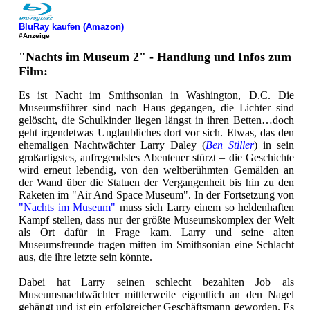
BluRay kaufen (Amazon)
#Anzeige
"Nachts im Museum 2" - Handlung und Infos zum
Film:
Es ist Nacht im Smithsonian in Washington, D.C. Die
Museumsführer sind nach Haus gegangen, die Lichter sind
gelöscht, die Schulkinder liegen längst in ihren Betten…doch
geht irgendetwas Unglaubliches dort vor sich. Etwas, das den
ehemaligen Nachtwächter Larry Daley (
Ben Stiller
) in sein
großartigstes, aufregendstes Abenteuer stürzt – die Geschichte
wird erneut lebendig, von den weltberühmten Gemälden an
der Wand über die Statuen der Vergangenheit bis hin zu den
Raketen im "Air And Space Museum". In der Fortsetzung von
"Nachts im Museum"
muss sich Larry einem so heldenhaften
Kampf stellen, dass nur der größte Museumskomplex der Welt
als Ort dafür in Frage kam. Larry und seine alten
Museumsfreunde tragen mitten im Smithsonian eine Schlacht
aus, die ihre letzte sein könnte.
Dabei hat Larry seinen schlecht bezahlten Job als
Museumsnachtwächter mittlerweile eigentlich an den Nagel
gehängt und ist ein erfolgreicher Geschäftsmann geworden. Es