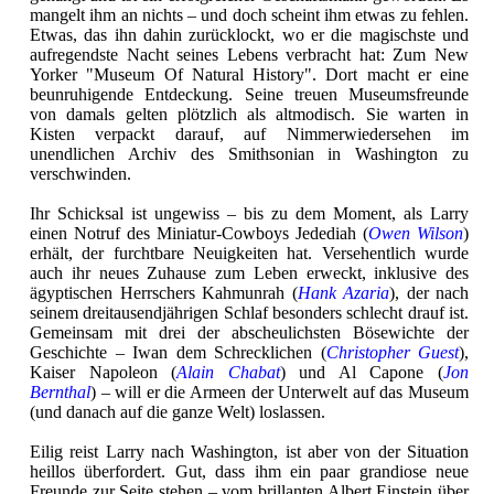
mangelt ihm an nichts – und doch scheint ihm etwas zu fehlen.
Etwas, das ihn dahin zurücklockt, wo er die magischste und
aufregendste Nacht seines Lebens verbracht hat: Zum New
Yorker "Museum Of Natural History". Dort macht er eine
beunruhigende Entdeckung. Seine treuen Museumsfreunde
von damals gelten plötzlich als altmodisch. Sie warten in
Kisten verpackt darauf, auf Nimmerwiedersehen im
unendlichen Archiv des Smithsonian in Washington zu
verschwinden.
Ihr Schicksal ist ungewiss – bis zu dem Moment, als Larry
einen Notruf des Miniatur-Cowboys Jedediah (
Owen Wilson
)
erhält, der furchtbare Neuigkeiten hat. Versehentlich wurde
auch ihr neues Zuhause zum Leben erweckt, inklusive des
ägyptischen Herrschers Kahmunrah (
Hank Azaria
), der nach
seinem dreitausendjährigen Schlaf besonders schlecht drauf ist.
Gemeinsam mit drei der abscheulichsten Bösewichte der
Geschichte – Iwan dem Schrecklichen (
Christopher Guest
),
Kaiser Napoleon (
Alain Chabat
) und Al Capone (
Jon
Bernthal
) – will er die Armeen der Unterwelt auf das Museum
(und danach auf die ganze Welt) loslassen.
Eilig reist Larry nach Washington, ist aber von der Situation
heillos überfordert. Gut, dass ihm ein paar grandiose neue
Freunde zur Seite stehen – vom brillanten Albert Einstein über