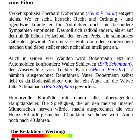
zum Film:
Verkehrspolizist Eberhard Dobermann (
Heinz Erhardt
) entgeht
nichts. Wo er steht, herrscht Recht und Ordnung - und
irgendwie konnte er für Autofahrer noch nie besondere
Sympathien empfinden. Das soll sich radikal ändern, als er auf
dem alljährlichen Polizeiball den ersten Preis, ein schmuckes
Cabriolet, gewinnt. Nun muss er wohl doch den Führerschein
machen und dabei stellt er sich nicht allzu intelligent an.
Auch in seinen vier Wänden wird Dobermann jetzt mit
Automobilen konfrontiert: Walter Schliewen (
Erik Schumann
),
der Auserwählte von Tochter Karin (
Maria Perschy
) ist
nämlich ausgerechnet Rennfahrer. Vater Dobermann selbst
liebt es da Bodenständiger und hat ein Auge auf die Witwe
Jutta Schmalbach (
Ruth Stephan
) geworfen...
Humorvolle Komödie mit einem alles überragenden
Hauptdarsteller. Die Spießigkeit, die an den meisten unserer
Mitmenschen nerven würde, macht ausgerechnet die von
Heinz Erhardt gespielten Charaktere so liebenswert. Auch
noch nach 40 Jahren.
Die Redaktions-Wertung:
65 %