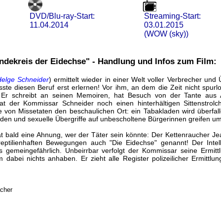
DVD/Blu-ray-Start:
Streaming-Start:
11.04.2014
03.01.2015
(WOW (sky))
ndekreis der Eidechse" - Handlung und Infos zum Film:
elge Schneider
) ermittelt wieder in einer Welt voller Verbrecher und 
e diesen Beruf erst erlernen! Vor ihm, an dem die Zeit nicht spurlo
 Er schreibt an seinen Memoiren, hat Besuch von der Tante aus A
hat der Kommissar Schneider noch einen hinterhältigen Sittenstrolch
e von Missetaten den beschaulichen Ort: ein Tabakladen wird überfal
en und sexuelle Übergriffe auf unbescholtene Bürgerinnen greifen um
 bald eine Ahnung, wer der Täter sein könnte: Der Kettenraucher Je
reptilienhaften Bewegungen auch "Die Eidechse" genannt! Der Intel
s gemeingefährlich. Unbeirrbar verfolgt der Kommissar seine Ermit
abei nichts anhaben. Er zieht alle Register polizeilicher Ermittlun
acher