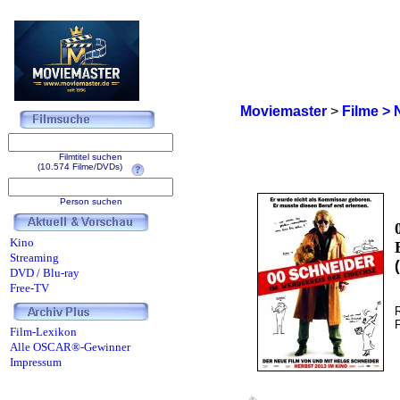
Moviemaster
>
Filme > 
Filmtitel suchen
(10.574 Filme/DVDs)
Person suchen
Kino
Streaming
DVD / Blu-ray
Free-TV
Film-Lexikon
Alle OSCAR®-Gewinner
Impressum