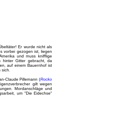
Übeltäter! Er wurde nicht als
s vorbei gezogen ist, liegen
merika und muss knifflige
 hinter Gitter gebracht, da
len, auf einem Bauernhof ist
 sich.
an-Claude Pillemann (
Rocko
ligenzverbrecher gilt wegen
tlungen. Mordanschläge und
gsarbeit, um "Die Eidechse"