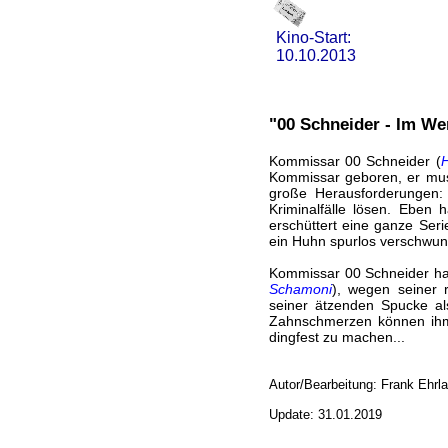
Kino-Start:
10.10.2013
"00 Schneider - Im We
Kommissar 00 Schneider (
H
Kommissar geboren, er musst
große Herausforderungen:
Kriminalfälle lösen. Eben 
erschüttert eine ganze Seri
ein Huhn spurlos verschwund
Kommissar 00 Schneider hat
Schamoni
), wegen seiner 
seiner ätzenden Spucke al
Zahnschmerzen können ihm d
dingfest zu machen...
Autor/Bearbeitung: Frank Ehrl
Update: 31.01.2019