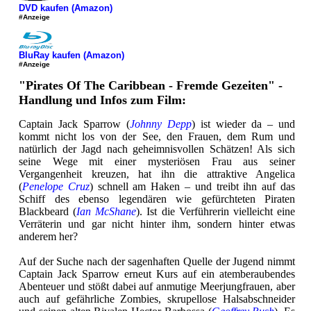
DVD kaufen (Amazon)
#Anzeige
BluRay kaufen (Amazon)
#Anzeige
"Pirates Of The Caribbean - Fremde Gezeiten" -
Handlung und Infos zum Film:
Captain Jack Sparrow (
Johnny Depp
) ist wieder da – und
kommt nicht los von der See, den Frauen, dem Rum und
natürlich der Jagd nach geheimnisvollen Schätzen! Als sich
seine Wege mit einer mysteriösen Frau aus seiner
Vergangenheit kreuzen, hat ihn die attraktive Angelica
(
Penelope Cruz
) schnell am Haken – und treibt ihn auf das
Schiff des ebenso legendären wie gefürchteten Piraten
Blackbeard (
Ian McShane
). Ist die Verführerin vielleicht eine
Verräterin und gar nicht hinter ihm, sondern hinter etwas
anderem her?
Auf der Suche nach der sagenhaften Quelle der Jugend nimmt
Captain Jack Sparrow erneut Kurs auf ein atemberaubendes
Abenteuer und stößt dabei auf anmutige Meerjungfrauen, aber
auch auf gefährliche Zombies, skrupellose Halsabschneider