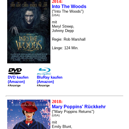
2014:
Into The Woods
("Into The Woods")
(USA)
mit
Meryl Streep,
Johnny Depp
Regie: Rob Marshall
Länge: 124 Min.
DVD kaufen
BluRay kaufen
(Amazon)
(Amazon)
#Anzeige
#Anzeige
2018:
Mary Poppins' Rückkehr
("Mary Poppins Returns")
(USA)
mit
Emily Blunt,