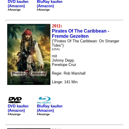
DVD kaufen
BluRay kaufen
(Amazon)
(Amazon)
#Anzeige
#Anzeige
2011:
Pirates Of The Caribbean -
Fremde Gezeiten
("Pirates Of The Caribbean: On Stranger
Tides")
(USA)
mit
Johnny Depp,
Penelope Cruz
Regie: Rob Marshall
Länge: 141 Min.
DVD kaufen
BluRay kaufen
(Amazon)
(Amazon)
#Anzeige
#Anzeige