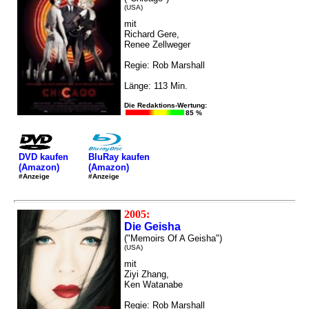
(USA)
mit
Richard Gere,
Renee Zellweger
Regie: Rob Marshall
Länge: 113 Min.
Die Redaktions-Wertung:
85 %
DVD kaufen
BluRay kaufen
(Amazon)
(Amazon)
#Anzeige
#Anzeige
2005:
Die Geisha
("Memoirs Of A Geisha")
(USA)
mit
Ziyi Zhang,
Ken Watanabe
Regie: Rob Marshall