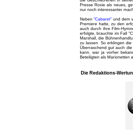
die Geschworenen in seinem
Presse Roxie als neues, gef
nur noch interessanter macht
Neben
"Cabaret"
und dem vi
Premiere hatte, zu den erf
auch durch ihre Film-Hym
erfolgte, brauchte im Fall 
Marshall, die Bühnenhandlu
zu lassen. So erklingen die
Überraschend gut auch die
kann, war ja vorher bekann
Beteiligten als Marionetten 
Die Redaktions-Wertun