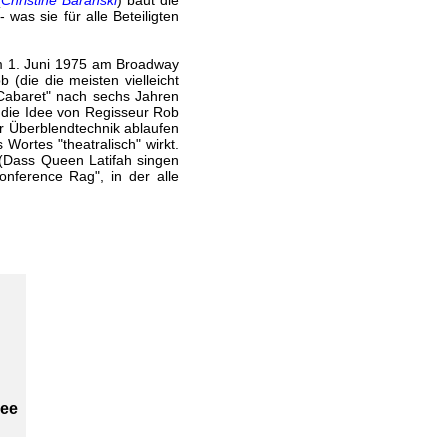
(
Christine Baranski
) baut die
was sie für alle Beteiligten
am 1. Juni 1975 am Broadway
(die die meisten vielleicht
"Cabaret" nach sechs Jahren
l die Idee von Regisseur Rob
r Überblendtechnik ablaufen
Wortes "theatralisch" wirkt.
(Dass Queen Latifah singen
onference Rag", in der alle
Lee