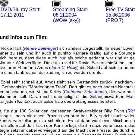
DVD/Blu-ray-Start:
Streaming-Start:
Free-TV-Start
17.11.2011
06.11.2004
15.06.2006
(WOW (sky))
(PRO 7)
und Infos zum Film:
 Roxie Hart (
Renee Zellweger
) sich anders vorgestellt: Ihr neuer Love
er zu sein und ihr auch in punkto Karriere kräftig auf die Sprünge
 sich heraus, dass diese auch nur als solche gedacht war und er ga
amour-Welt verfügte. Das ist zu viel für Roxie: Sie erschießt ihn - un
t sie ihren Ehemann Amos (
John C. Reilly
) die Schuld auf sich zu neh
um einen Einbrecher, der zudringlich zu werden drohte.
e Spiel sehr schnell auf, Amos zieht sein Geständnis zurück, nachdem e
 Gefängnis im "Mörderinnen Trakt". Dort gibt es noch andere Nachtclub
en anschauen, wie Velma Kelley (
Catherine Zeta-Jones
), die zwar no
ikommen soll. Daran nicht unbeteiligt ist die Gefängniswärterin Ma
ollar jeden Kontakt auch außerhalb des Gefängnisses herstellt.
, für nur 100 Dollar den gerissenen Strafverteidiger Billy Flynn (
Ric
age - noch nie einen Prozess verloren hat. Billy spricht auch wider
 Honorarvorstellungen zu scheitern. Es ist dann wohl eine Mischun
trotz allem auf den Tisch der Kanzlei legt, die ihn dazu veranlassen,
tegie setzt er dabei vorwiegend auf die Macht der Presse, die durch ei