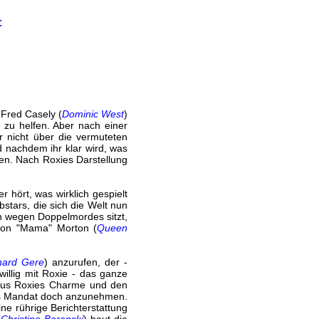
:
r Fred Casely (
Dominic West
)
 zu helfen. Aber nach einer
r nicht über die vermuteten
d nachdem ihr klar wird, was
men. Nach Roxies Darstellung
r hört, was wirklich gespielt
stars, die sich die Welt nun
ch wegen Doppelmordes sitzt,
tron "Mama" Morton (
Queen
hard Gere
) anzurufen, der -
willig mit Roxie - das ganze
g aus Roxies Charme und den
 das Mandat doch anzunehmen.
ne rührige Berichterstattung