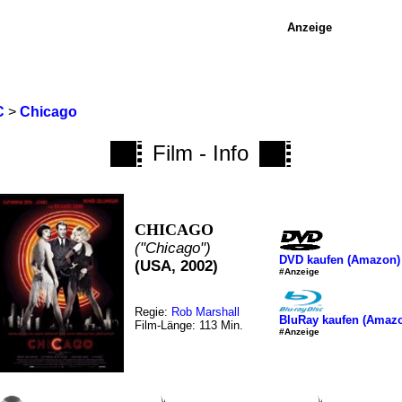
Anzeige
C
>
Chicago
Film - Info
CHICAGO
("Chicago")
DVD kaufen (Amazon)
(USA, 2002)
#Anzeige
Regie:
Rob Marshall
BluRay kaufen (Amaz
Film-Länge: 113 Min.
#Anzeige