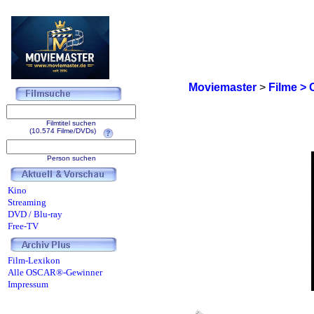
Moviemaster
>
Filme > 
Filmtitel suchen
(10.574 Filme/DVDs)
Person suchen
Kino
Streaming
DVD / Blu-ray
Free-TV
Film-Lexikon
Alle OSCAR®-Gewinner
Impressum