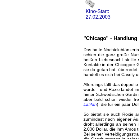
Kino-Start:
27.02.2003
"Chicago" - Handlung 
Das hatte Nachtclubtänzerin
schien die ganz große Numm
heißen Liebesnacht stellte
Kontakte in der Chicagoer Gl
sie da getan hat, überrede
handelt es sich bei Casely 
Allerdings fällt das doppelt
wurde - und Roxie landet im
hinter Schwedischen Gardin
aber bald schon wieder fre
Latifah
), die für ein paar D
So bietet sie auch Roxie an
zumindest nach eigener Auss
droht allerdings an seinen
2.000 Dollar, die ihm Amos 
Bei seiner Verteidigungsstra