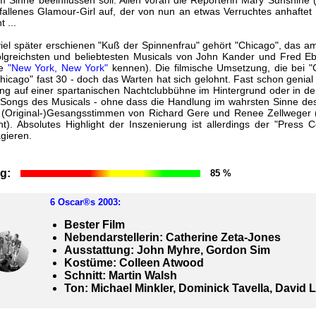
 Sinne beeinflussen soll: Allen voran die Reporterin Mary Sunshine 
allenes Glamour-Girl auf, der von nun an etwas Verruchtes anhaftet - 
 ...
el später erschienen "Kuß der Spinnenfrau" gehört "Chicago", das 
olgreichsten und beliebtesten Musicals von John Kander und Fred Ebb 
ne
"New York, New York"
kennen). Die filmische Umsetzung, die bei 
"Chicago" fast 30 - doch das Warten hat sich gelohnt. Fast schon genia
ng auf einer spartanischen Nachtclubbühne im Hintergrund oder in de
 Songs des Musicals - ohne dass die Handlung im wahrsten Sinne des 
 (Original-)Gesangsstimmen von Richard Gere und Renee Zellweger 
t). Absolutes Highlight der Inszenierung ist allerdings der "Press C
agieren.
g:
85 %
6
Oscar®s 2003
:
Bester Film
Nebendarstellerin: Catherine Zeta-Jones
Ausstattung: John Myhre, Gordon Sim
Kostüme: Colleen Atwood
Schnitt: Martin Walsh
Ton: Michael Minkler, Dominick Tavella, David 