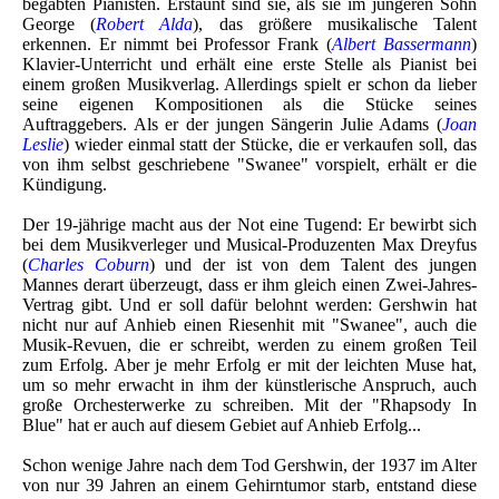
begabten Pianisten. Erstaunt sind sie, als sie im jüngeren Sohn
George (
Robert Alda
), das größere musikalische Talent
erkennen. Er nimmt bei Professor Frank (
Albert Bassermann
)
Klavier-Unterricht und erhält eine erste Stelle als Pianist bei
einem großen Musikverlag. Allerdings spielt er schon da lieber
seine eigenen Kompositionen als die Stücke seines
Auftraggebers. Als er der jungen Sängerin Julie Adams (
Joan
Leslie
) wieder einmal statt der Stücke, die er verkaufen soll, das
von ihm selbst geschriebene "Swanee" vorspielt, erhält er die
Kündigung.
Der 19-jährige macht aus der Not eine Tugend: Er bewirbt sich
bei dem Musikverleger und Musical-Produzenten Max Dreyfus
(
Charles Coburn
) und der ist von dem Talent des jungen
Mannes derart überzeugt, dass er ihm gleich einen Zwei-Jahres-
Vertrag gibt. Und er soll dafür belohnt werden: Gershwin hat
nicht nur auf Anhieb einen Riesenhit mit "Swanee", auch die
Musik-Revuen, die er schreibt, werden zu einem großen Teil
zum Erfolg. Aber je mehr Erfolg er mit der leichten Muse hat,
um so mehr erwacht in ihm der künstlerische Anspruch, auch
große Orchesterwerke zu schreiben. Mit der "Rhapsody In
Blue" hat er auch auf diesem Gebiet auf Anhieb Erfolg...
Schon wenige Jahre nach dem Tod Gershwin, der 1937 im Alter
von nur 39 Jahren an einem Gehirntumor starb, entstand diese