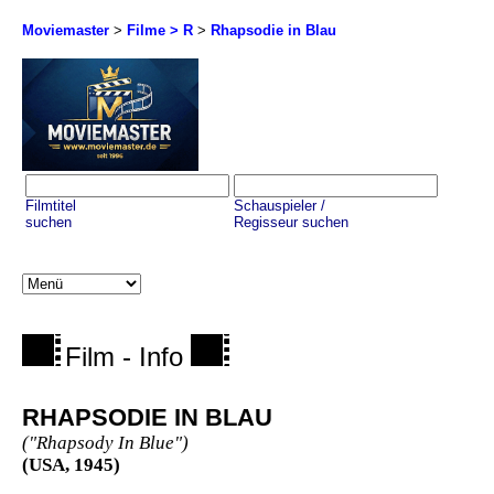
Moviemaster
>
Filme > R
>
Rhapsodie in Blau
Filmtitel
Schauspieler /
suchen
Regisseur suchen
Film - Info
RHAPSODIE IN BLAU
("Rhapsody In Blue")
(USA, 1945)