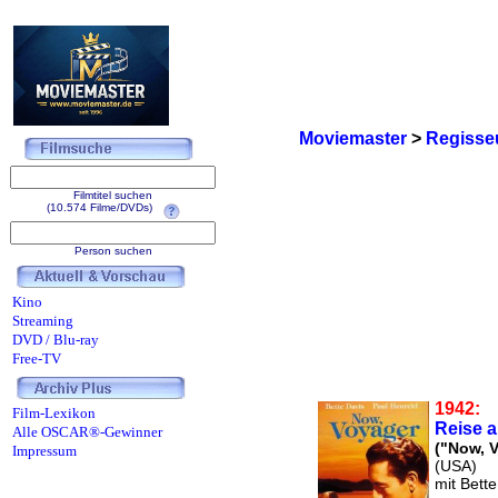
Moviemaster
>
Regisse
Filmtitel suchen
(10.574 Filme/DVDs)
Person suchen
Kino
Streaming
DVD / Blu-ray
Free-TV
1942:
Film-Lexikon
Reise a
Alle OSCAR®-Gewinner
("Now, 
Impressum
(USA)
mit Bett