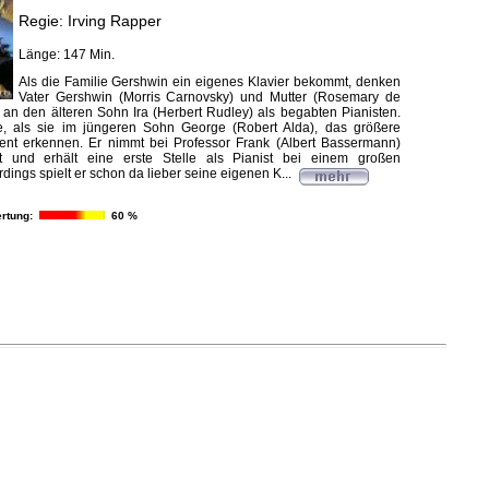
Regie: Irving Rapper
Länge: 147 Min.
Als die Familie Gershwin ein eigenes Klavier bekommt, denken
Vater Gershwin (Morris Carnovsky) und Mutter (Rosemary de
an den älteren Sohn Ira (Herbert Rudley) als begabten Pianisten.
ie, als sie im jüngeren Sohn George (Robert Alda), das größere
lent erkennen. Er nimmt bei Professor Frank (Albert Bassermann)
cht und erhält eine erste Stelle als Pianist bei einem großen
rdings spielt er schon da lieber seine eigenen K...
rtung:
60 %