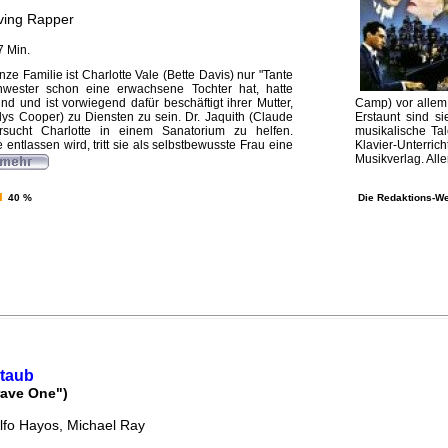
rving Rapper
7 Min.
nze Familie ist Charlotte Vale (Bette Davis) nur "Tante
hwester schon eine erwachsene Tochter hat, hatte
nd und ist vorwiegend dafür beschäftigt ihrer Mutter,
Camp) vor allem 
ys Cooper) zu Diensten zu sein. Dr. Jaquith (Claude
Erstaunt sind s
sucht Charlotte in einem Sanatorium zu helfen.
musikalische Ta
ie entlassen wird, tritt sie als selbstbewusste Frau eine
Klavier-Unterri
Musikverlag. Alle
40 %
Die Redaktions-We
Staub
rave One")
lfo Hayos, Michael Ray