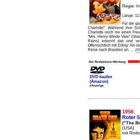
Regie: I
Länge: 11
Für die ga
Charlotte". Während ihre Sc
Charlotte noch nie einen Freu
"Mrs. Henry Winde Vale" (Glad
Rains) erkennt das und ver
Offensichtlich mit Erfolg: Als s
Reise nach Brasilien an. ...
Die Redaktions-Wertung:
DVD kaufen
(Amazon)
#Anzeige
1956:
Roter 
("The B
(USA)
mit Rodo