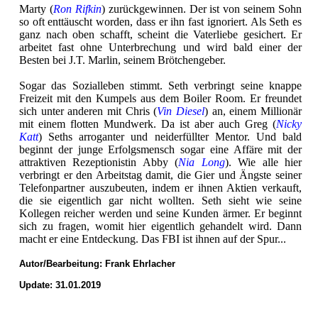
Marty (
Ron Rifkin
) zurückgewinnen. Der ist von seinem Sohn
so oft enttäuscht worden, dass er ihn fast ignoriert. Als Seth es
ganz nach oben schafft, scheint die Vaterliebe gesichert. Er
arbeitet fast ohne Unterbrechung und wird bald einer der
Besten bei J.T. Marlin, seinem Brötchengeber.
Sogar das Sozialleben stimmt. Seth verbringt seine knappe
Freizeit mit den Kumpels aus dem Boiler Room. Er freundet
sich unter anderen mit Chris (
Vin Diesel
) an, einem Millionär
mit einem flotten Mundwerk. Da ist aber auch Greg (
Nicky
Katt
) Seths arroganter und neiderfüllter Mentor. Und bald
beginnt der junge Erfolgsmensch sogar eine Affäre mit der
attraktiven Rezeptionistin Abby (
Nia Long
). Wie alle hier
verbringt er den Arbeitstag damit, die Gier und Ängste seiner
Telefonpartner auszubeuten, indem er ihnen Aktien verkauft,
die sie eigentlich gar nicht wollten. Seth sieht wie seine
Kollegen reicher werden und seine Kunden ärmer. Er beginnt
sich zu fragen, womit hier eigentlich gehandelt wird. Dann
macht er eine Entdeckung. Das FBI ist ihnen auf der Spur...
Autor/Bearbeitung:
Frank Ehrlacher
Update: 31.01.2019