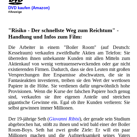
DVD kaufen (Amazon)
#Anzeige
"Risiko - Der schnellste Weg zum Reichtum" -
Handlung und Infos zum Film:
Die Arbeiter in einem "Boiler Room" (auf Deutsch:
Kesselraum) verkaufen zweifelhafte Aktien am Telefon: Sie
überreden ihnen unbekannte Kunden mit allen Mitteln zum
Aktienkauf von wenig vertrauenserweckenden oder gar nicht
existierenden Firmen. Dadurch, dass sie den Leuten mit großen
Versprechungen ihre Ersparnisse abschwatzen, die sie in
Fantasieaktien investieren, treiben sie den Wert der wertlosen
Papiere in die Höhe. Sie verdienen dafür ungewöhnlich hohe
Provisionen. Wenn die Kurse der falschen Papiere hoch genug
sind, verkaufen sie ihre eigenen Anteile und streichen
gigantische Gewinne ein. Egal ob ihre Kunden verlieren: Sie
selbst gewinnen immer Millionen.
Der 19-jährige Seth (
Giovanni Ribisi
), der gerade sein Studium
abgebrochen hat, stößt zu ihnen und wird bald einer der Boiler
Room-Boys. Seth hat zwei große Ziele: Er will ein paar
Millionen machen und die Aufmerksamkeit seines Vaters