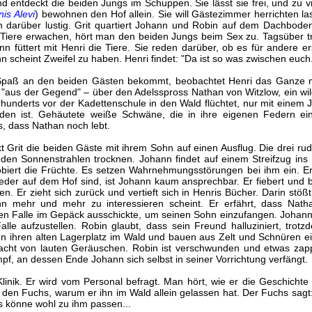
 entdeckt die beiden Jungs im Schuppen. Sie lässt sie frei, und zu vi
is Alevi
) bewohnen den Hof allein. Sie will Gästezimmer herrichten l
h darüber lustig. Grit quartiert Johann und Robin auf dem Dachbod
Tiere erwachen, hört man den beiden Jungs beim Sex zu. Tagsüber tr
n füttert mit Henri die Tiere. Sie reden darüber, ob es für andere ers
n scheint Zweifel zu haben. Henri findet: "Da ist so was zwischen euch
paß an den beiden Gästen bekommt, beobachtet Henri das Ganze mi
e "aus der Gegend" – über den Adelsspross Nathan von Witzlow, ein w
rhunderts vor der Kadettenschule in den Wald flüchtet, nur mit eine
den ist. Gehäutete weiße Schwäne, die in ihre eigenen Federn ei
s, dass Nathan noch lebt.
Grit die beiden Gäste mit ihrem Sohn auf einen Ausflug. Die drei ru
den Sonnenstrahlen trocknen. Johann findet auf einem Streifzug ins 
iert die Früchte. Es setzen Wahrnehmungsstörungen bei ihm ein. Er h
wieder auf dem Hof sind, ist Johann kaum ansprechbar. Er fiebert und b
n. Er zieht sich zurück und vertieft sich in Henris Bücher. Darin stöß
hn mehr und mehr zu interessieren scheint. Er erfährt, dass Nath
len Falle im Gepäck ausschickte, um seinen Sohn einzufangen. Johann
le aufzustellen. Robin glaubt, dass sein Freund halluziniert, trotz
en ihren alten Lagerplatz im Wald und bauen aus Zelt und Schnüren ein
acht von lauten Geräuschen. Robin ist verschwunden und etwas zappe
mpf, an dessen Ende Johann sich selbst in seiner Vorrichtung verfängt.
linik. Er wird vom Personal befragt. Man hört, wie er die Geschic
t den Fuchs, warum er ihn im Wald allein gelassen hat. Der Fuchs sagt
s könne wohl zu ihm passen...