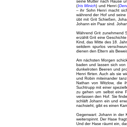
seine Mutter nach Hause und
(
Iris Minich
) und Henri (
Denn
– ihr Sohn Henri macht sic
während der Hof und seine 
übt mit Grit Schießen, Johan
Johann ein Paar sind. Johan
Während Grit zunehmend S
erzählt Grit eine Geschicht
Kind, das Mitte des 18. Jah
seitdem spurlos verschwun
dienen den Eltern als Bewei
Am nächsten Morgen schickt 
baden und lassen sich von 
dunkelroten Beeren und prob
Henri flirten. Auch als sie 
und Robin miteinander tanze
Nathan von Witzlow, die i
Suchtrupp mit einer speziel
zu gehen um selbst eine Fal
verlassen den Hof. Sie find
schläft Johann ein und erw
nachsieht, gibt es einen Ka
Gegenwart: Johann in der K
weiterspinnt. Der Hase frag
Und der Hase räumt ein, da