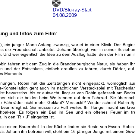
DVD/Blu-ray-Start:
04.08.2009
ung und Infos zum Film:
t
), ein junger Mann Anfang zwanzig, wartet in einer Klinik. Der Beginn
 die Freundschaft anbietet. Johann überlegt, wer in seiner Beziehu
 Und wer eigentlich die Idee zu dem Ausflug hatte, den der Film nun 
bin fahren mit dem Zug in die Brandenburgische Natur, sie haben i
rten und der Entschluss, einfach drauflos zu fahren, durch Dörfer, a
es Moments.
ungen. Robin hat die Zeltstangen nicht eingepackt, womöglich au
-Konstellation geht auch im nächtlichen Versteckspiel mit Taschenla
 ist bewusstlos. Als er aufwacht, liegt er von Robin gefesselt am Boden
en sich die beiden beim Wettrennen auf dem Fahrrad. Sie übernach
re Fährräder nicht mehr. Geklaut? Versteckt? Wieder scheint Robin 
eunruhigt ist. Sie müssen zu Fuß weiter. Ihr Hunger macht sie kreat
hpakete. Es folgen ein Bad im See und ein offenes Feuer im fr
in den "R + J" eingeritzt ist.
ie einen Bauernhof. In der Küche finden sie Reste von Essen. Robin fi
ls Johann ihn befreien will, steht ein 16-jähriger Junge mit einem Ge