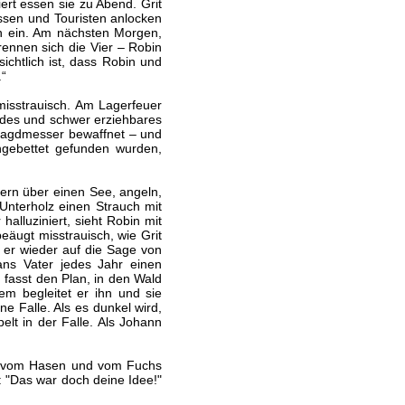
ert essen sie zu Abend. Grit
assen und Touristen anlocken
en ein. Am nächsten Morgen,
ennen sich die Vier – Robin
ichtlich ist, dass Robin und
.“
sstrauisch. Am Lagerfeuer
ildes und schwer erziehbares
m Jagdmesser bewaffnet – und
ngebettet gefunden wurden,
dern über einen See, angeln,
Unterholz einen Strauch mit
alluziniert, sieht Robin mit
eäugt misstrauisch, wie Grit
t er wieder auf die Sage von
ans Vater jedes Jahr einen
 fasst den Plan, in den Wald
dem begleitet er ihn und sie
e Falle. Als es dunkel wird,
lt in der Falle. Als Johann
hte vom Hasen und vom Fuchs
: "Das war doch deine Idee!"