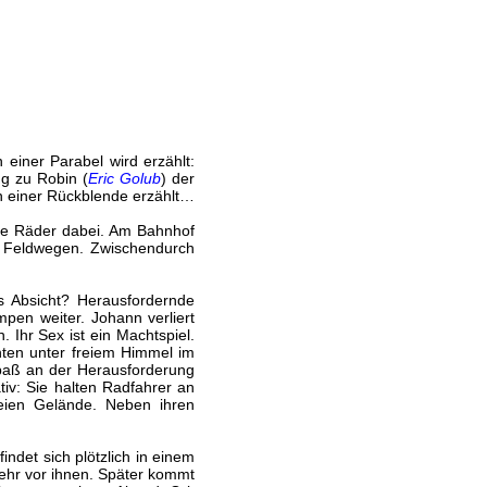
 einer Parabel wird erzählt:
ng zu Robin (
Eric Golub
) der
in einer Rückblende erzählt…
hre Räder dabei. Am Bahnhof
uf Feldwegen. Zwischendurch
s Absicht? Herausfordernde
mpen weiter. Johann verliert
. Ihr Sex ist ein Machtspiel.
ten unter freiem Himmel im
Spaß an der Herausforderung
iv: Sie halten Radfahrer an
eien Gelände. Neben ihren
ndet sich plötzlich in einem
wehr vor ihnen. Später kommt