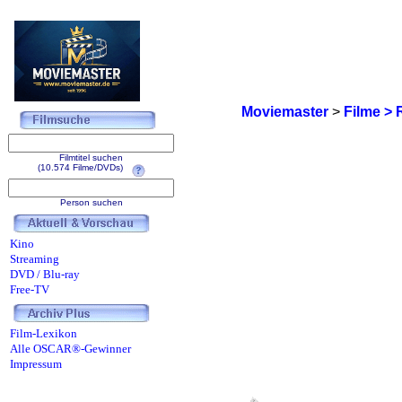
Moviemaster
>
Filme > 
Filmtitel suchen
(10.574 Filme/DVDs)
Person suchen
Kino
Streaming
DVD / Blu-ray
Free-TV
Film-Lexikon
Alle OSCAR®-Gewinner
Impressum