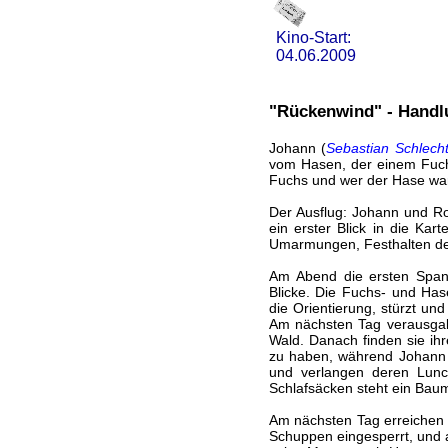
Kino-Start:
04.06.2009
"Rückenwind" - Handl
Johann (
Sebastian Schlech
vom Hasen, der einem Fuchs
Fuchs und wer der Hase war.
Der Ausflug: Johann und Ro
ein erster Blick in die Ka
Umarmungen, Festhalten d
Am Abend die ersten Spann
Blicke. Die Fuchs- und Hase
die Orientierung, stürzt und
Am nächsten Tag verausgab
Wald. Danach finden sie ih
zu haben, während Johann b
und verlangen deren Lunc
Schlafsäcken steht ein Baum, 
Am nächsten Tag erreichen s
Schuppen eingesperrt, und a