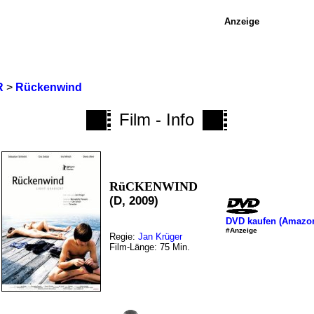
Anzeige
R
>
Rückenwind
Film - Info
RüCKENWIND
(D, 2009)
DVD kaufen (Amazo
#Anzeige
Regie:
Jan Krüger
Film-Länge: 75 Min.