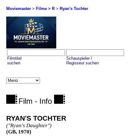
Moviemaster
>
Filme > R
>
Ryan's Tochter
Filmtitel
Schauspieler /
suchen
Regisseur suchen
Film - Info
RYAN'S TOCHTER
("Ryan's Daughter")
(GB, 1970)