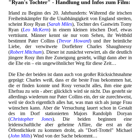
"Ryan's Tochter" - Handlung und Infos zum Film:
Irland zu Beginn des 20. Jahrhunderts: Während die irischen
Freiheitskämpfer für die Unabhängigkeit von England streiten,
scheint Rosy Ryan (
Sarah Miles
), Tochter des Gastwirts Tomy
Ryan (
Leo McKern
) in einem kleinen irischen Dorf, etwas
verträumt. Männer kennt sie nur vom Sehen, ihr Weltbild
bestimmt Pater Collins (
Trevor Howard
) und ihre heimliche
Liebe, der verwitwete Dorflehrer Charles Shaughnessy
(
Robert Mitchum
). Dieser ist zunächst verwirrt, als die deutlich
jüngere Rosy ihm ihre Zuneigung gesteht, willigt dann aber in
die Ehe ein – ein ungewöhnlicher Weg für diese Zeit…
Die Ehe der beiden ist dann auch von großer Rücksichtsnahme
geprägt: Charles weiß, dass er die beste Frau bekommen hat,
die er finden konnte und Rosy versucht alles, ihm eine gute
Ehefrau zu sein - aber: glücklich wird sie nicht. Das gesteht sie
allerdings wiederum nur Pater Collins ein, der sie zurechtweist,
weil sie doch eigentlich alles hat, was man sich als junge Frau
wünschen kann. Aber die Versuchung lauert schon in Gestalt
des im Dorf stationierten Majors Randolph Doryan
(
Christopher Jones
). Die beiden beginnen eine
leidenschaftliche aber geheime Affäre, die erst an die
Öffentlichkeit zu kommen droht, als "Dorf-Trottel" Michael
(
John Mills
) Wind von der Sache bekommt…