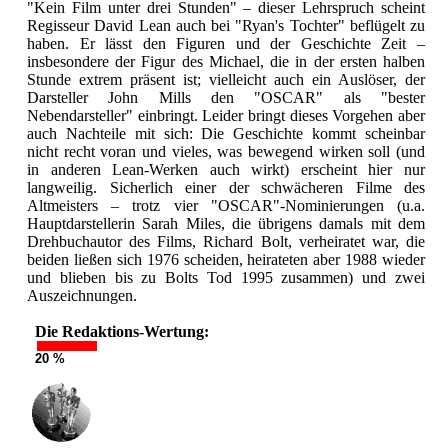
"Kein Film unter drei Stunden" – dieser Lehrspruch scheint
Regisseur David Lean auch bei "Ryan's Tochter" beflügelt zu
haben. Er lässt den Figuren und der Geschichte Zeit –
insbesondere der Figur des Michael, die in der ersten halben
Stunde extrem präsent ist; vielleicht auch ein Auslöser, der
Darsteller John Mills den "OSCAR" als "bester
Nebendarsteller" einbringt. Leider bringt dieses Vorgehen aber
auch Nachteile mit sich: Die Geschichte kommt scheinbar
nicht recht voran und vieles, was bewegend wirken soll (und
in anderen Lean-Werken auch wirkt) erscheint hier nur
langweilig. Sicherlich einer der schwächeren Filme des
Altmeisters – trotz vier "OSCAR"-Nominierungen (u.a.
Hauptdarstellerin Sarah Miles, die übrigens damals mit dem
Drehbuchautor des Films, Richard Bolt, verheiratet war, die
beiden ließen sich 1976 scheiden, heirateten aber 1988 wieder
und blieben bis zu Bolts Tod 1995 zusammen) und zwei
Auszeichnungen.
Die Redaktions-Wertung:
20 %