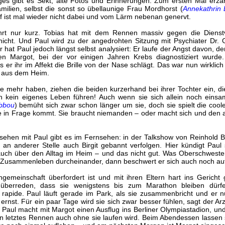
ges gibt es Sekt, alte Fotos und Erinnerungen. Zum ersten Mal erzäh
ilien, selbst die sonst so übellaunige Frau Mordhorst (
Annekathrin 
f ist mal wieder nicht dabei und vom Lärm nebenan genervt.
rt nur kurz. Tobias hat mit dem Rennen massiv gegen die Dienstvo
hicht. Und Paul wird zu der angedrohten Sitzung mit Psychiater Dr. 
ller hat Paul jedoch längst selbst analysiert: Er laufe der Angst davon, 
ten Margot, bei der vor einigen Jahren Krebs diagnostiziert wurde
s er ihr im Affekt die Brille von der Nase schlägt. Das war nun wirklich
t aus dem Heim.
 mehr haben, ziehen die beiden kurzerhand bei ihrer Tochter ein, die
h kein eigenes Leben führen! Auch wenn sie sich allein noch einsamer
bbou
) bemüht sich zwar schon länger um sie, doch sie spielt die cool
äre in Frage kommt. Sie braucht niemanden – oder macht sich und den 
ehen mit Paul gibt es im Fernsehen: in der Talkshow von Reinhold 
n anderer Stelle auch Birgit gebannt verfolgen. Hier kündigt Paul
uch über den Alltag im Heim – und das nicht gut. Was Oberschwester R
te Zusammenleben durcheinander, dann beschwert er sich auch noch au
emeinschaft überfordert ist und mit ihren Eltern hart ins Gericht g
e überreden, dass sie wenigstens bis zum Marathon bleiben dür
ich rapide. Paul läuft gerade im Park, als sie zusammenbricht und e
 ernst. Für ein paar Tage wird sie sich zwar besser fühlen, sagt der Arzt
. Paul macht mit Margot einen Ausflug ins Berliner Olympiastadion, u
n letztes Rennen auch ohne sie laufen wird. Beim Abendessen lassen 