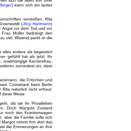
len sich die Alten von ihrer
Bürger
) kann sich ein lautes
rschriften verstoßen, Rita
Groenwoldt (
Jörg Hartmann
)
der Angst vor dem Tod und vor
. Frau Müller bedrängt den
 zu viel. Wütend packt er die
 alles andere als begeistert
 gefühlt hat als jetzt. Ihr
e, unabhängige Karrierefrau,
anderen zumindest vor, dass
Beckmann, die Fritzchen und
 sein Comeback beim Berlin
ita natürlich nicht erfreut:
f diese Weise.
eht, als sie ihr Privatleben
fen. Doch Margots Zustand
r nur noch den Krankenwagen
, aber die Familie solle sich
nd Margot nimmt ihm dort das
sie die Erinnerungen an ihre