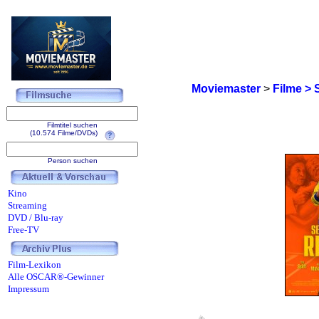
Moviemaster
>
Filme > 
Filmtitel suchen
(10.574 Filme/DVDs)
Person suchen
Kino
Streaming
DVD / Blu-ray
Free-TV
Film-Lexikon
Alle OSCAR®-Gewinner
Impressum