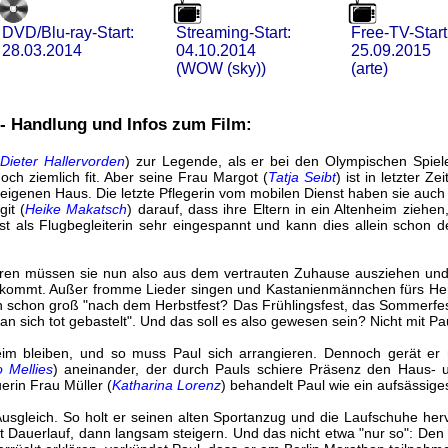
DVD/Blu-ray-Start:
Streaming-Start:
Free-TV-Start
28.03.2014
04.10.2014
25.09.2015
(WOW (sky))
(arte)
 - Handlung und Infos zum Film:
(
Dieter Hallervorden
) zur Legende, als er bei den Olympischen Spiel
noch ziemlich fit. Aber seine Frau Margot (
Tatja Seibt
) ist in letzter Z
m eigenen Haus. Die letzte Pflegerin vom mobilen Dienst haben sie auc
git (
Heike Makatsch
) darauf, dass ihre Eltern in ein Altenheim ziehen
t als Flugbegleiterin sehr eingespannt und kann dies allein schon des
hren müssen sie nun also aus dem vertrauten Zuhause ausziehen und
orkommt. Außer fromme Lieder singen und Kastanienmännchen fürs Herbs
 schon groß "nach dem Herbstfest? Das Frühlingsfest, das Sommerfe
n sich tot gebastelt". Und das soll es also gewesen sein? Nicht mit Pa
m bleiben, und so muss Paul sich arrangieren. Dennoch gerät er 
o Mellies
) aneinander, der durch Pauls schiere Präsenz den Haus- 
uerin Frau Müller (
Katharina Lorenz
) behandelt Paul wie ein aufsässige
Ausgleich. So holt er seinen alten Sportanzug und die Laufschuhe her
t Dauerlauf, dann langsam steigern. Und das nicht etwa "nur so": De