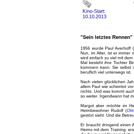
Kino-Start:
10.10.2013
"Sein letztes Rennen"
1956 wurde Paul Averhoff 
Nun, im Alter, ist er immer 
wird einfach zu viel mit de
Mal besteht ihre Tochter Bir
kümmern kann. Sie selbst is
beruflich viel unterwegs ist.
Nach vielen glücklichen Ja
allem Paul wie scheintot v
nichts. Und was kommt auch
so weiter. Irgendwann hat ma
Margot aber möchte im Hei
Heimbewohner Rudolf (
Ott
gestört sieht. Und die Betre
Er braucht dringend einen 
Heims mit dem Training: ers