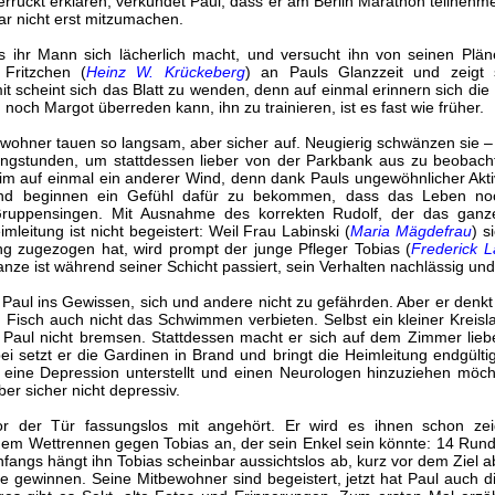
verrückt erklären, verkündet Paul, dass er am Berlin Marathon teilnehm
ar nicht erst mitzumachen.
s ihr Mann sich lächerlich macht, und versucht ihn von seinen Plä
 Fritzchen (
Heinz W. Krückeberg
) an Pauls Glanzzeit und zeigt 
t scheint sich das Blatt zu wenden, denn auf einmal erinnern sich di
 noch Margot überreden kann, ihn zu trainieren, ist es fast wie früher.
bewohner tauen so langsam, aber sicher auf. Neugierig schwänzen sie 
Singstunden, um stattdessen lieber von der Parkbank aus zu beobac
eim auf einmal ein anderer Wind, denn dank Pauls ungewöhnlicher Akti
 und beginnen ein Gefühl dafür zu bekommen, dass das Leben no
uppensingen. Mit Ausnahme des korrekten Rudolf, der das ganz
leitung ist nicht begeistert: Weil Frau Labinski (
Maria Mägdefrau
) s
g zugezogen hat, wird prompt der junge Pfleger Tobias (
Frederick L
anze ist während seiner Schicht passiert, sein Verhalten nachlässig un
Paul ins Gewissen, sich und andere nicht zu gefährden. Aber er denkt
Fisch auch nicht das Schwimmen verbieten. Selbst ein kleiner Kreisla
ul nicht bremsen. Stattdessen macht er sich auf dem Zimmer lieber
i setzt er die Gardinen in Brand und bringt die Heimleitung endgülti
ul eine Depression unterstellt und einen Neurologen hinzuziehen möc
ber sicher nicht depressiv.
r der Tür fassungslos mit angehört. Er wird es ihnen schon ze
inem Wettrennen gegen Tobias an, der sein Enkel sein könnte: 14 Rund
Anfangs hängt ihn Tobias scheinbar aussichtslos ab, kurz vor dem Ziel a
gewinnen. Seine Mitbewohner sind begeistert, jetzt hat Paul auch die