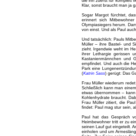
die ihn zuerst für komplett 
Klar, sonst braucht man ja g
Sogar Margot fürchtet, das
erinnert sich Mitbewohner
Olympiasiegers herum. Dami
von einst. Und als Paul auch
Und tatsächlich: Pauls Mit
Müller – ihre Bastel- und 
zieht. Irgendwie weht im H
ihrer Lethargie gerissen
Kastanienmännchen und Gr
empfindet. Und auch die Heim
Park eine Lungenentzündun
(
Katrin Sass
) gerügt: Das G
Frau Müller wiederum redet 
Schließlich kann man einem 
etwas übernommen – kann Pa
Kohlenhydrate braucht. Dabe
Frau Müller zitiert, die Pa
findet: Paul mag stur sein, a
Paul hat das Gespräch vo
Heimbewohner tritt er zu e
seinen Lauf gut eingeteilt. 
einholen und um Armeslänge 