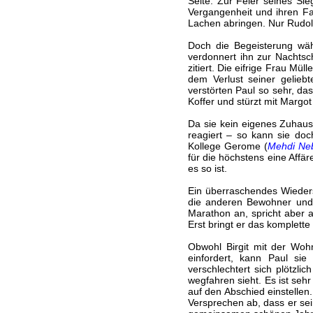
Seite. Zur Feier seines Sie
Vergangenheit und ihren Fam
Lachen abringen. Nur Rudol
Doch die Begeisterung wäh
verdonnert ihn zur Nachtsc
zitiert. Die eifrige Frau Mü
dem Verlust seiner gelieb
verstörten Paul so sehr, das
Koffer und stürzt mit Margo
Da sie kein eigenes Zuhause
reagiert – so kann sie doc
Kollege Gerome (
Mehdi Ne
für die höchstens eine Aff
es so ist.
Ein überraschendes Wieders
die anderen Bewohner und a
Marathon an, spricht aber a
Erst bringt er das komplet
Obwohl Birgit mit der Wohng
einfordert, kann Paul si
verschlechtert sich plötzl
wegfahren sieht. Es ist sehr
auf den Abschied einstellen
Versprechen ab, dass er sei