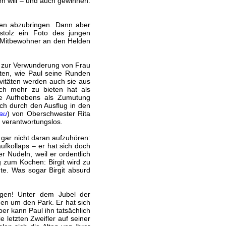
en will – und auch gewinnen.
nen abzubringen. Dann aber
stolz ein Foto des jungen
e Mitbewohner an den Helden
– zur Verwunderung von Frau
hten, wie Paul seine Runden
vitäten werden auch sie aus
ch mehr zu bieten hat als
e Aufhebens als Zumutung
ich durch den Ausflug in den
au
) von Oberschwester Rita
d verantwortungslos.
 gar nicht daran aufzuhören:
ufkollaps – er hat sich doch
 Nudeln, weil er ordentlich
g zum Kochen: Birgit wird zu
hte. Was sogar Birgit absurd
igen! Unter dem Jubel der
en um den Park. Er hat sich
ber kann Paul ihn tatsächlich
 letzten Zweifler auf seiner