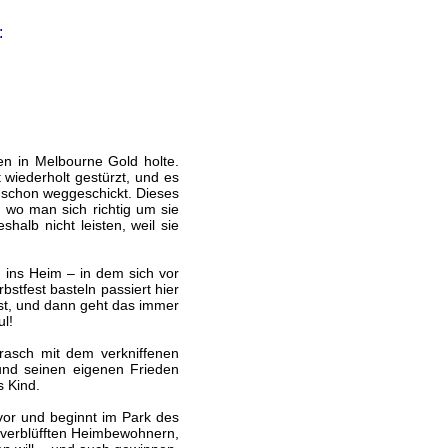
:
en in Melbourne Gold holte.
eit wiederholt gestürzt, und es
h schon weggeschickt. Dieses
, wo man sich richtig um sie
halb nicht leisten, weil sie
 ins Heim – in dem sich vor
tfest basteln passiert hier
st, und dann geht das immer
ul!
rasch mit dem verkniffenen
und seinen eigenen Frieden
s Kind.
vor und beginnt im Park des
n verblüfften Heimbewohnern,