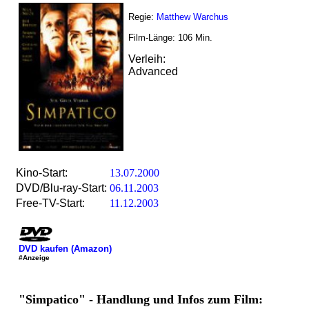
Regie:
Matthew Warchus
Film-Länge:
106
Min.
Verleih:
Advanced
Kino-Start:
13.07.2000
DVD/Blu-ray-Start:
06.11.2003
Free-TV-Start:
11.12.2003
DVD kaufen (Amazon)
#Anzeige
"Simpatico" - Handlung und Infos zum Film: