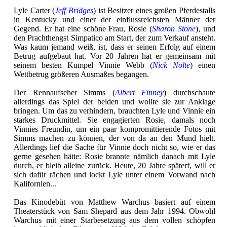
Lyle Carter (
Jeff Bridges
) ist Besitzer eines großen Pferdestalls
in Kentucky und einer der einflussreichsten Männer der
Gegend. Er hat eine schöne Frau, Rosie (
Sharon Stone
), und
den Prachthengst Simpatico am Start, der zum Verkauf ansteht.
Was kaum jemand weiß, ist, dass er seinen Erfolg auf einem
Betrug aufgebaut hat. Vor 20 Jahren hat er gemeinsam mit
seinem besten Kumpel Vinnie Webb (
Nick Nolte
) einen
Wettbetrug größeren Ausmaßes begangen.
Der Rennaufseher Simms (
Albert Finney
) durchschaute
allerdings das Spiel der beiden und wollte sie zur Anklage
bringen. Um das zu verhindern, brauchten Lyle und Vinnie ein
starkes Druckmittel. Sie engagierten Rosie, damals noch
Vinnies Freundin, um ein paar kompromittierende Fotos mit
Simms machen zu können, der von da an den Mund hielt.
Allerdings lief die Sache für Vinnie doch nicht so, wie er das
gerne gesehen hätte: Rosie brannte nämlich danach mit Lyle
durch, er bleib alleine zurück. Heute, 20 Jahre späterf, will er
sich dafür rächen und lockt Lyle unter einem Vorwand nach
Kalifornien...
Das Kinodebüt von Matthew Warchus basiert auf einem
Theaterstück von Sam Shepard aus dem Jahr 1994. Obwohl
Warchus mit einer Starbesetzung aus dem vollen schöpfen