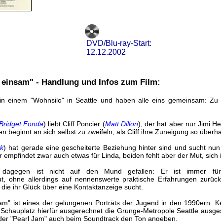
DVD/Blu-ray-Start:
12.12.2002
 einsam" - Handlung und Infos zum Film:
 in einem "Wohnsilo" in Seattle und haben alle eins gemeinsam: Zu
Bridget Fonda
) liebt Cliff Poncier (
Matt Dillon
), der hat aber nur Jimi He
n beginnt an sich selbst zu zweifeln, als Cliff ihre Zuneigung so überha
k
) hat gerade eine gescheiterte Beziehung hinter sind und sucht nun
r empfindet zwar auch etwas für Linda, beiden fehlt aber der Mut, sich
 dagegen ist nicht auf den Mund gefallen: Er ist immer für
t, ohne allerdings auf nennenswerte praktische Erfahrungen zurüc
, die ihr Glück über eine Kontaktanzeige sucht.
m" ist eines der gelungenen Porträts der Jugend in den 1990ern. K
ls Schauplatz hierfür ausgerechnet die Grunge-Metropole Seattle ausg
der "Pearl Jam" auch beim Soundtrack den Ton angeben.