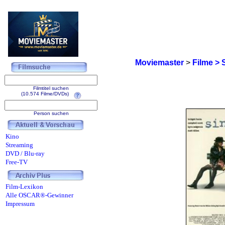
Moviemaster
>
Filme > 
Filmtitel suchen
(10.574 Filme/DVDs)
Person suchen
Kino
Streaming
DVD / Blu-ray
Free-TV
Film-Lexikon
Alle OSCAR®-Gewinner
Impressum