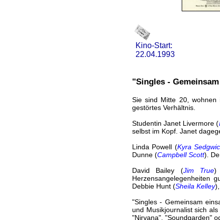
Kino-Start:
22.04.1993
"Singles - Gemeinsam
Sie sind Mitte 20, wohnen
gestörtes Verhältnis.
Studentin Janet Livermore (
selbst im Kopf. Janet dagege
Linda Powell (
Kyra Sedgwic
Dunne (
Campbell Scott
). De
David Bailey (
Jim True
)
Herzensangelegenheiten gu
Debbie Hunt (
Sheila Kelley
)
"Singles - Gemeinsam einsa
und Musikjournalist sich a
"Nirvana", "Soundgarden" o