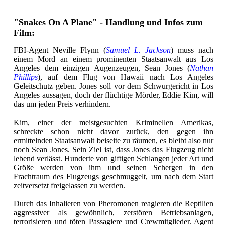
"Snakes On A Plane" - Handlung und Infos zum
Film:
FBI-Agent Neville Flynn (
Samuel L. Jackson
) muss nach
einem Mord an einem prominenten Staatsanwalt aus Los
Angeles dem einzigen Augenzeugen, Sean Jones (
Nathan
Phillips
), auf dem Flug von Hawaii nach Los Angeles
Geleitschutz geben. Jones soll vor dem Schwurgericht in Los
Angeles aussagen, doch der flüchtige Mörder, Eddie Kim, will
das um jeden Preis verhindern.
Kim, einer der meistgesuchten Kriminellen Amerikas,
schreckte schon nicht davor zurück, den gegen ihn
ermittelnden Staatsanwalt beiseite zu räumen, es bleibt also nur
noch Sean Jones. Sein Ziel ist, dass Jones das Flugzeug nicht
lebend verlässt. Hunderte von giftigen Schlangen jeder Art und
Größe werden von ihm und seinen Schergen in den
Frachtraum des Flugzeugs geschmuggelt, um nach dem Start
zeitversetzt freigelassen zu werden.
Durch das Inhalieren von Pheromonen reagieren die Reptilien
aggressiver als gewöhnlich, zerstören Betriebsanlagen,
terrorisieren und töten Passagiere und Crewmitglieder. Agent