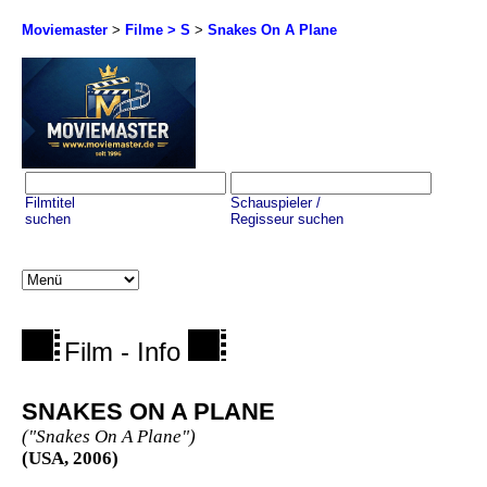
Moviemaster
>
Filme > S
>
Snakes On A Plane
Filmtitel
Schauspieler /
suchen
Regisseur suchen
Film - Info
SNAKES ON A PLANE
("Snakes On A Plane")
(USA, 2006)