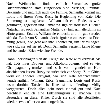
Nach Weihnachten findet endlich Samanthas große
Buchpräsentation statt. Eingeladen sind Verleger, Freunde,
Bekannte und natürlich auch die Familie. Samantha kommt mit
Louis und ihrem Vater, Rusty in Begleitung von Kate. Die
Stimmung ist ausgelassen. William hält eine Rede, es wird
getrunken, gegessen und Samantha signiert stolz ihre Bücher.
Natürlich ist auch Samanthas Mutter da - hält sich allerdings im
Hintergrund. Erst als William sie entdeckt und ihr gut zuredet,
sich das Buch von Samantha doch signieren zu lassen, ist Erica
mutig genug: Sie geht auf ihre Tochter zu, um ihr zu sagen,
wie stolz sie auf sie ist. Doch Samantha verzieht keine Miene
und behandelt Erica wie eine Fremde.
Dann überschlagen sich die Ereignisse. Kate wird vermisst. Sie
hat, trotz ihres Drogen- und Alkoholproblems, viel zu viel
Champagner getrunken und sich von irgendeinem Kerl
abschleppen lassen. Rusty ist außer sich vor Sorge. Zum Glück
weiß ein anderer Partygast, wo sich Kate wahrscheinlich
gerade aufhält. William, Erica, Samantha, Louis und Rusty
rasen dorthin. Tatsächlich: Kate ist da, allerdings völlig
weggetreten. Doch alles geht noch einmal gut und Kate
beschließt endlich eine Entziehungskur zu machen. Das
Besondere an dieser Krise: Durch sie sind alle Beteiligten
wieder etwas näher zusammengerückt.