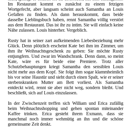
Im Restaurant kommt es zunächst zu einem fetzigen
Wortgefecht, aber langsam scheint auch Samantha an Louis
Gefallen zu finden. Als dann herauskommt, dass beide
dasselbe Lieblingsbuch haben, rennt Samantha völlig verstört
aus dem Restaurant. Das ist ihr zu intim. Sie will einfach keine
Nähe zulassen. Louis hinterher. Vergeblich.
Rusty hat in seiner zart aufkeimenden Liebesbeziehung mehr
Glück. Denn plötzlich erscheint Kate bei ihm im Zimmer, um
ihm ihr Weihnachtsgeschenk zu geben: Sie möchte Rusty
entjungfern. Und zwar im Wandschrank. Denn dann, so meint
Kate, wäre es für beide eine Premiere. Trotz aller
Schutzbehauptungen kriegt Samantha den sensiblen Louis
nicht mehr aus dem Kopf. Sie folgt ihm sogar klammheimlich
bis vor seine Haustür und sieht durch einen Spalt, wie er seiner
sterbenskranken Mutter am Bett vorliest. Als Samantha
entdeckt wird, rennt sie aber nicht weg, sondern bleibt. Und
beschließt, sich auf Louis einzulassen.
In der Zwischenzeit treffen sich William und Erica zufällig
beim Weihnachtsshopping und gehen spontan miteinander
Kaffee trinken. Erica gesteht ihrem Exmann, dass sie
manchmal noch immer wehmütig an ihn und die schöne
gemeinsame Zeit denkt.