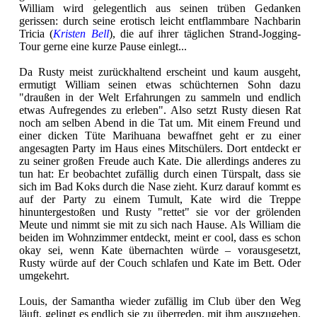
William wird gelegentlich aus seinen trüben Gedanken
gerissen: durch seine erotisch leicht entflammbare Nachbarin
Tricia (
Kristen Bell
), die auf ihrer täglichen Strand-Jogging-
Tour gerne eine kurze Pause einlegt...
Da Rusty meist zurückhaltend erscheint und kaum ausgeht,
ermutigt William seinen etwas schüchternen Sohn dazu
"draußen in der Welt Erfahrungen zu sammeln und endlich
etwas Aufregendes zu erleben". Also setzt Rusty diesen Rat
noch am selben Abend in die Tat um. Mit einem Freund und
einer dicken Tüte Marihuana bewaffnet geht er zu einer
angesagten Party im Haus eines Mitschülers. Dort entdeckt er
zu seiner großen Freude auch Kate. Die allerdings anderes zu
tun hat: Er beobachtet zufällig durch einen Türspalt, dass sie
sich im Bad Koks durch die Nase zieht. Kurz darauf kommt es
auf der Party zu einem Tumult, Kate wird die Treppe
hinuntergestoßen und Rusty "rettet" sie vor der grölenden
Meute und nimmt sie mit zu sich nach Hause. Als William die
beiden im Wohnzimmer entdeckt, meint er cool, dass es schon
okay sei, wenn Kate übernachten würde – vorausgesetzt,
Rusty würde auf der Couch schlafen und Kate im Bett. Oder
umgekehrt.
Louis, der Samantha wieder zufällig im Club über den Weg
läuft, gelingt es endlich sie zu überreden, mit ihm auszugehen.