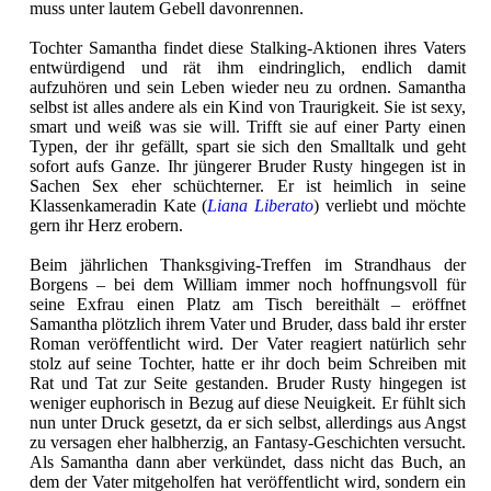
muss unter lautem Gebell davonrennen.
Tochter Samantha findet diese Stalking-Aktionen ihres Vaters
entwürdigend und rät ihm eindringlich, endlich damit
aufzuhören und sein Leben wieder neu zu ordnen. Samantha
selbst ist alles andere als ein Kind von Traurigkeit. Sie ist sexy,
smart und weiß was sie will. Trifft sie auf einer Party einen
Typen, der ihr gefällt, spart sie sich den Smalltalk und geht
sofort aufs Ganze. Ihr jüngerer Bruder Rusty hingegen ist in
Sachen Sex eher schüchterner. Er ist heimlich in seine
Klassenkameradin Kate (
Liana Liberato
) verliebt und möchte
gern ihr Herz erobern.
Beim jährlichen Thanksgiving-Treffen im Strandhaus der
Borgens – bei dem William immer noch hoffnungsvoll für
seine Exfrau einen Platz am Tisch bereithält – eröffnet
Samantha plötzlich ihrem Vater und Bruder, dass bald ihr erster
Roman veröffentlicht wird. Der Vater reagiert natürlich sehr
stolz auf seine Tochter, hatte er ihr doch beim Schreiben mit
Rat und Tat zur Seite gestanden. Bruder Rusty hingegen ist
weniger euphorisch in Bezug auf diese Neuigkeit. Er fühlt sich
nun unter Druck gesetzt, da er sich selbst, allerdings aus Angst
zu versagen eher halbherzig, an Fantasy-Geschichten versucht.
Als Samantha dann aber verkündet, dass nicht das Buch, an
dem der Vater mitgeholfen hat veröffentlicht wird, sondern ein