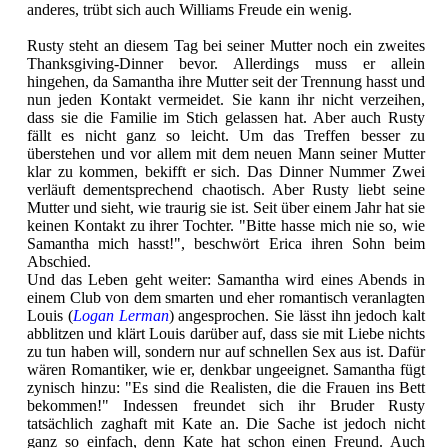
anderes, trübt sich auch Williams Freude ein wenig.
Rusty steht an diesem Tag bei seiner Mutter noch ein zweites
Thanksgiving-Dinner bevor. Allerdings muss er allein
hingehen, da Samantha ihre Mutter seit der Trennung hasst und
nun jeden Kontakt vermeidet. Sie kann ihr nicht verzeihen,
dass sie die Familie im Stich gelassen hat. Aber auch Rusty
fällt es nicht ganz so leicht. Um das Treffen besser zu
überstehen und vor allem mit dem neuen Mann seiner Mutter
klar zu kommen, bekifft er sich. Das Dinner Nummer Zwei
verläuft dementsprechend chaotisch. Aber Rusty liebt seine
Mutter und sieht, wie traurig sie ist. Seit über einem Jahr hat sie
keinen Kontakt zu ihrer Tochter. "Bitte hasse mich nie so, wie
Samantha mich hasst!", beschwört Erica ihren Sohn beim
Abschied.
Und das Leben geht weiter: Samantha wird eines Abends in
einem Club von dem smarten und eher romantisch veranlagten
Louis (
Logan Lerman
) angesprochen. Sie lässt ihn jedoch kalt
abblitzen und klärt Louis darüber auf, dass sie mit Liebe nichts
zu tun haben will, sondern nur auf schnellen Sex aus ist. Dafür
wären Romantiker, wie er, denkbar ungeeignet. Samantha fügt
zynisch hinzu: "Es sind die Realisten, die die Frauen ins Bett
bekommen!" Indessen freundet sich ihr Bruder Rusty
tatsächlich zaghaft mit Kate an. Die Sache ist jedoch nicht
ganz so einfach, denn Kate hat schon einen Freund. Auch