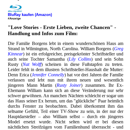
BluRay kaufen (Amazon)
#Anzeige
"Love Stories - Erste Lieben, zweite Chancen" -
Handlung und Infos zum Film:
Die Familie Borgens lebt in einem wunderschönen Haus am
Strand in Wilmington, North Carolina. William Borgens (
Greg
Kinnear
) ist ein erfolgreicher, preisgekrönter Schriftsteller und
auch seine Tochter Samantha (
Lily Collins
) und sein Sohn
Rusty (
Nat Wolff
) scheinen in diese Fußstapfen zu treten.
Leider fehlt in dem illustren Schriftsteller-Haushalt die Mutter:
Denn Erica (
Jennifer Connelly
) hat vor drei Jahren die Familie
verlassen und lebt nun mit ihrem neuen und wesentlich
jüngeren Mann Martin (
Rusty Joiner
) zusammen. Ihr Ex-
Ehemann William kann sich an diese Veränderung nur sehr
schwer gewöhnen. An manchen Nächten schleicht er sogar um
das Haus seiner Ex herum, um das "glückliche" Paar heimlich
durchs Fenster zu beobachten. Dabei überkommt ihm das
seltsame Gefühl, Teil einer TV-Show zu sein, in der nur der
Hauptdarsteller – also William selbst – durch ein jüngeres
Model ersetzt wurde. Nicht selten wird er bei diesen
nächtlichen Streifzügen vom Familienhund überrascht - und