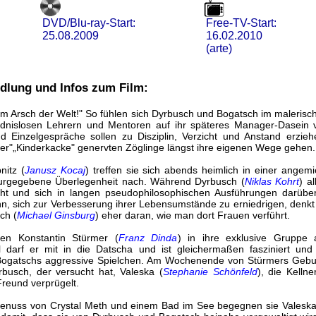
DVD/Blu-ray-Start:
Free-TV-Start:
25.08.2009
16.02.2010
(arte)
dlung und Infos zum Film:
m Arsch der Welt!" So fühlen sich Dyrbusch und Bogatsch im malerische
dnislosen Lehrern und Mentoren auf ihr späteres Manager-Dasein vo
nd Einzelgespräche sollen zu Disziplin, Verzicht und Anstand erzi
eser"„Kinderkacke" genervten Zöglinge längst ihre eigenen Wege gehen.
nitz (
Janusz Kocaj
) treffen sie sich abends heimlich in einer angem
turgegebene Überlegenheit nach. Während Dyrbusch (
Niklas Kohrt
) a
eht und sich in langen pseudophilosophischen Ausführungen darübe
, sich zur Verbesserung ihrer Lebensumstände zu erniedrigen, denkt
ch (
Michael Ginsburg
) eher daran, wie man dort Frauen verführt.
ven Konstantin Stürmer (
Franz Dinda
) in ihre exklusive Gruppe
itual darf er mit in die Datscha und ist gleichermaßen fasziniert u
Bogatschs aggressive Spielchen. Am Wochenende von Stürmers Geburt
busch, der versucht hat, Valeska (
Stephanie Schönfeld
), die Kellne
reund verprügelt.
enuss von Crystal Meth und einem Bad im See begegnen sie Valeska 