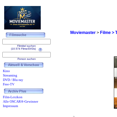
Moviemaster
>
Filme > 
Filmtitel suchen
(10.574 Filme/DVDs)
Person suchen
Kino
Streaming
DVD / Blu-ray
Free-TV
Film-Lexikon
Alle OSCAR®-Gewinner
Impressum