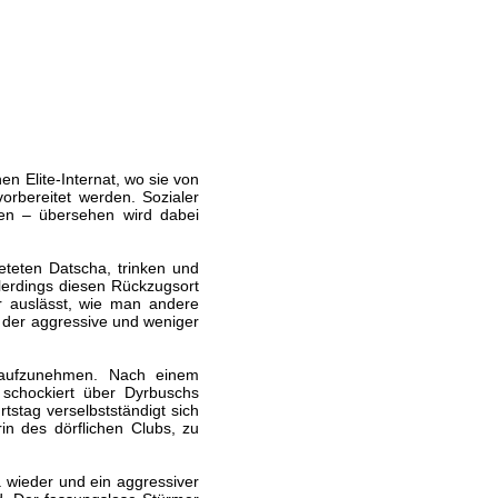
n Elite-Internat, wo sie von
rbereitet werden. Sozialer
ehen – übersehen wird dabei
ieteten Datscha, trinken und
llerdings diesen Rückzugsort
r auslässt, wie man andere
 der aggressive und weniger
 aufzunehmen. Nach einem
nd schockiert über Dyrbuschs
stag verselbstständigt sich
rin des dörflichen Clubs, zu
wieder und ein aggressiver