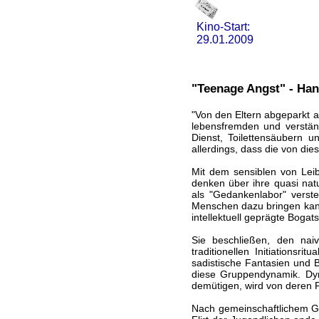
Kino-Start:
29.01.2009
"Teenage Angst" - Han
"Von den Eltern abgeparkt a
lebensfremden und verstän
Dienst, Toilettensäubern u
allerdings, dass die von di
Mit dem sensiblen von Leib
denken über ihre quasi na
als "Gedankenlabor" verst
Menschen dazu bringen kann
intellektuell geprägte Bogats
Sie beschließen, den nai
traditionellen Initiationsr
sadistische Fantasien und 
diese Gruppendynamik. Dyr
demütigen, wird von deren F
Nach gemeinschaftlichem G