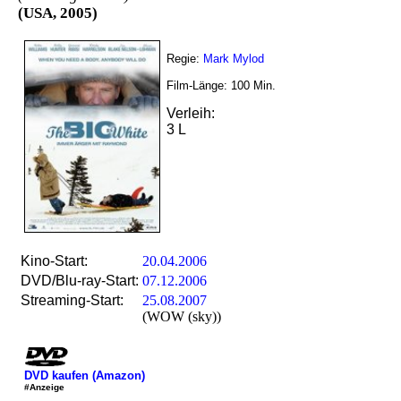
(USA, 2005)
Regie:
Mark Mylod
Film-Länge:
100
Min.
Verleih:
3 L
Kino-Start:
20.04.2006
DVD/Blu-ray-Start:
07.12.2006
Streaming-Start:
25.08.2007
(WOW (sky))
DVD kaufen (Amazon)
#Anzeige