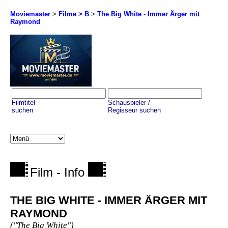
Moviemaster
>
Filme > B
>
The Big White - Immer Ärger mit
Raymond
Filmtitel
Schauspieler /
suchen
Regisseur suchen
Film - Info
THE BIG WHITE - IMMER ÄRGER MIT
RAYMOND
("The Big White")