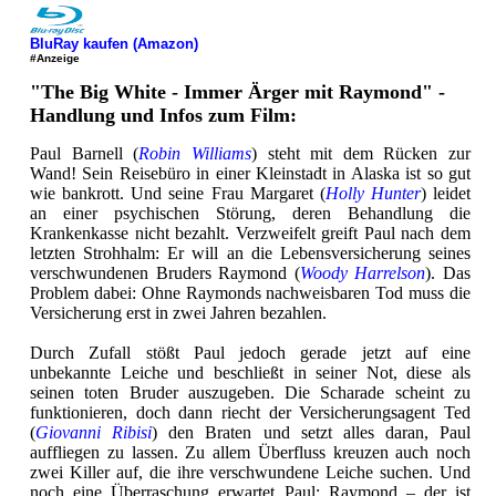
BluRay kaufen (Amazon)
#Anzeige
"The Big White - Immer Ärger mit Raymond" -
Handlung und Infos zum Film:
Paul Barnell (
Robin Williams
) steht mit dem Rücken zur
Wand! Sein Reisebüro in einer Kleinstadt in Alaska ist so gut
wie bankrott. Und seine Frau Margaret (
Holly Hunter
) leidet
an einer psychischen Störung, deren Behandlung die
Krankenkasse nicht bezahlt. Verzweifelt greift Paul nach dem
letzten Strohhalm: Er will an die Lebensversicherung seines
verschwundenen Bruders Raymond (
Woody Harrelson
). Das
Problem dabei: Ohne Raymonds nachweisbaren Tod muss die
Versicherung erst in zwei Jahren bezahlen.
Durch Zufall stößt Paul jedoch gerade jetzt auf eine
unbekannte Leiche und beschließt in seiner Not, diese als
seinen toten Bruder auszugeben. Die Scharade scheint zu
funktionieren, doch dann riecht der Versicherungsagent Ted
(
Giovanni Ribisi
) den Braten und setzt alles daran, Paul
auffliegen zu lassen. Zu allem Überfluss kreuzen auch noch
zwei Killer auf, die ihre verschwundene Leiche suchen. Und
noch eine Überraschung erwartet Paul: Raymond – der ist