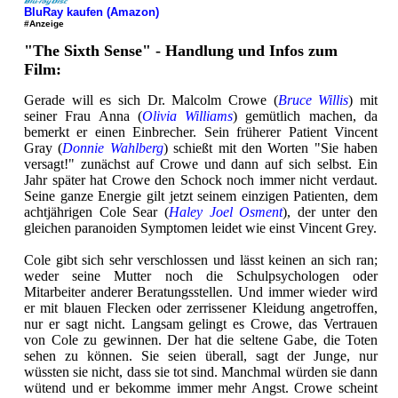
BluRay kaufen (Amazon)
#Anzeige
"The Sixth Sense" - Handlung und Infos zum
Film:
Gerade will es sich Dr. Malcolm Crowe (
Bruce Willis
) mit
seiner Frau Anna (
Olivia Williams
) gemütlich machen, da
bemerkt er einen Einbrecher. Sein früherer Patient Vincent
Gray (
Donnie Wahlberg
) schießt mit den Worten "Sie haben
versagt!" zunächst auf Crowe und dann auf sich selbst. Ein
Jahr später hat Crowe den Schock noch immer nicht verdaut.
Seine ganze Energie gilt jetzt seinem einzigen Patienten, dem
achtjährigen Cole Sear (
Haley Joel Osment
), der unter den
gleichen paranoiden Symptomen leidet wie einst Vincent Grey.
Cole gibt sich sehr verschlossen und lässt keinen an sich ran;
weder seine Mutter noch die Schulpsychologen oder
Mitarbeiter anderer Beratungsstellen. Und immer wieder wird
er mit blauen Flecken oder zerrissener Kleidung angetroffen,
nur er sagt nicht. Langsam gelingt es Crowe, das Vertrauen
von Cole zu gewinnen. Der hat die seltene Gabe, die Toten
sehen zu können. Sie seien überall, sagt der Junge, nur
wüssten sie nicht, dass sie tot sind. Manchmal würden sie dann
wütend und er bekomme immer mehr Angst. Crowe scheint