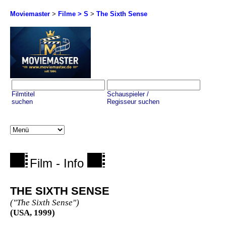
Moviemaster
>
Filme > S
>
The Sixth Sense
Filmtitel
Schauspieler /
suchen
Regisseur suchen
Film - Info
THE SIXTH SENSE
("The Sixth Sense")
(USA, 1999)