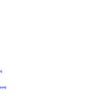
n)
zon)