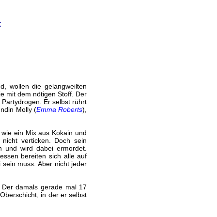
:
d, wollen die gelangweilten
ie mit dem nötigen Stoff. Der
Partydrogen. Er selbst rührt
undin Molly (
Emma Roberts
),
 wie ein Mix aus Kokain und
nicht verticken. Doch sein
en und wird dabei ermordet.
ssen bereiten sich alle auf
i sein muss. Aber nicht jeder
. Der damals gerade mal 17
berschicht, in der er selbst