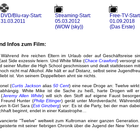
DVD/Blu-ray-Start:
Streaming-Start:
Free-TV-Start
31.03.2011
05.03.2012
01.09.2018
(WOW (sky))
(Das Erste)
nd Infos zum Film:
Während ihre reichen Eltern im Urlaub oder auf Geschäftsreise sin
ast Side exzessiv feiern. Und White Mike (
Chace Crawford
) versorgt s
 seiner Mutter die High School geschmissen und dealt stattdessen mit 
noch nicht mal Alkohol. Alle hält er auf Distanz, selbst seine Jugendfre
liebt ist. Von seinem Doppelleben ahnt sie nichts.
onel (
Curtis Jackson
alias
50 Cent
) eine neue Droge an: Twelve wirkt
abhängig. White Mike ist die Sache zu heiß, harte Drogen will er 
 (
Jeremy Allen White
) will sich den Stoff auf eigene Faust besorg
 Freund Hunter (
Philip Ettinger
) gerät unter Mordverdacht. Währendde
on It-Girl Sara (
Esti Ginzberg
) vor: Es ist die Party, bei der man dabe
chhaft beginnt, endet in einer Katastrophe…
vancierte "Twelve" weltweit zum Kultroman einer ganzen Generation
eisterte mit seiner fiebrigen Chronik über die Jugend der New Yorker O