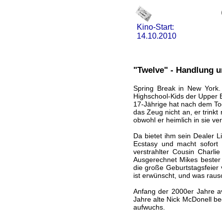
Kino-Start:
14.10.2010
"Twelve" - Handlung u
Spring Break in New York. 
Highschool-Kids der Upper E
17-Jährige hat nach dem Tod
das Zeug nicht an, er trinkt 
obwohl er heimlich in sie ver
Da bietet ihm sein Dealer Li
Ecstasy und macht sofort 
verstrahlter Cousin Charlie
Ausgerechnet Mikes bester
die große Geburtstagsfeier v
ist erwünscht, und was raus
Anfang der 2000er Jahre a
Jahre alte Nick McDonell beg
aufwuchs.