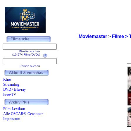
Moviemaster
>
Filme > 
Filmtitel suchen
(10.574 Filme/DVDs)
Person suchen
Kino
Streaming
DVD / Blu-ray
Free-TV
Film-Lexikon
Alle OSCAR®-Gewinner
Impressum