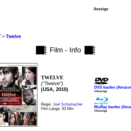
Anzeige
T
>
Twelve
Film - Info
TWELVE
("Twelve")
DVD kaufen (Amazo
(USA, 2010)
#Anzeige
Regie:
Joel Schumacher
BluRay kaufen (Ama
Film-Länge: 93 Min.
#Anzeige