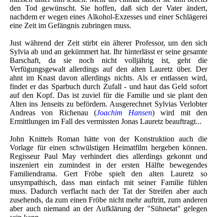
den Tod gewünscht. Sie hoffen, daß sich der Vater ändert,
nachdem er wegen eines Alkohol-Exzesses und einer Schlägerei
eine Zeit im Gefängnis zubringen muss.
Just während der Zeit stirbt ein älterer Professor, um den sich
Sylvia ab und an gekümmert hat. Ihr hinterlässt er seine gesamte
Barschaft, da sie noch nicht volljährig ist, geht die
Verfügungsgewalt allerdings auf den alten Lauretz über. Der
ahnt im Knast davon allerdings nichts. Als er entlassen wird,
findet er das Sparbuch durch Zufall - und haut das Geld sofort
auf den Kopf. Das ist zuviel für die Familie und sie plant den
Alten ins Jenseits zu befördern. Ausgerechnet Sylvias Verlobter
Andreas von Richenau (
Joachim Hansen
) wird mit den
Ermittlungen im Fall des vermissten Jonas Lauretz beauftragt...
John Knittels Roman hätte von der Konstruktion auch die
Vorlage für einen schwülstigen Heimatfilm hergeben können.
Regisseur Paul May verhindert dies allerdings gekonnt und
inszeniert ein zumindest in der ersten Hälfte bewegendes
Familiendrama. Gert Fröbe spielt den alten Lauretz so
unsympathisch, dass man einfach mit seiner Familie fühlen
muss. Dadurch verflacht nach der Tat der Streifen aber auch
zusehends, da zum einen Fröbe nicht mehr auftritt, zum anderen
aber auch niemand an der Aufklärung der "Sühnetat" gelegen