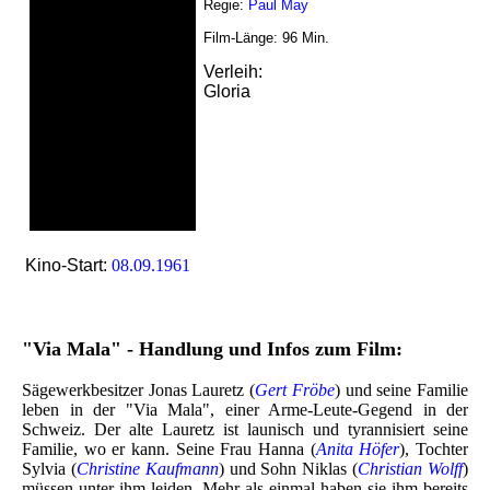
Regie:
Paul May
Film-Länge:
96
Min.
Verleih:
Gloria
Kino-Start:
08.09.1961
"Via Mala" - Handlung und Infos zum Film:
Sägewerkbesitzer Jonas Lauretz (
Gert Fröbe
) und seine Familie
leben in der "Via Mala", einer Arme-Leute-Gegend in der
Schweiz. Der alte Lauretz ist launisch und tyrannisiert seine
Familie, wo er kann. Seine Frau Hanna (
Anita Höfer
), Tochter
Sylvia (
Christine Kaufmann
) und Sohn Niklas (
Christian Wolff
)
müssen unter ihm leiden. Mehr als einmal haben sie ihm bereits