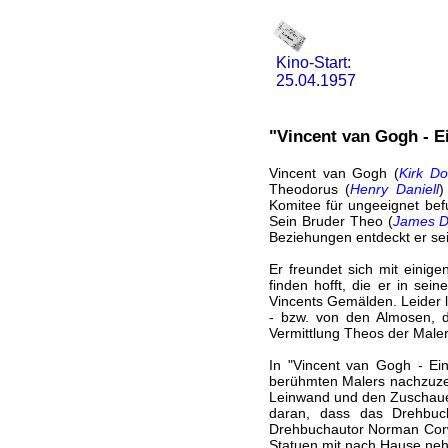
Kino-Start:
25.04.1957
"Vincent van Gogh - E
Vincent van Gogh (
Kirk Do
Theodorus (
Henry Daniell
)
Komitee für ungeeignet befu
Sein Bruder Theo (
James D
Beziehungen entdeckt er se
Er freundet sich mit einig
finden hofft, die er in sei
Vincents Gemälden. Leider l
- bzw. von den Almosen, 
Vermittlung Theos der Male
In "Vincent van Gogh - Ein
berühmten Malers nachzuzeic
Leinwand und den Zuschauer.
daran, dass das Drehbuc
Drehbuchautor Norman Corwi
Statuen mit nach Hause ne