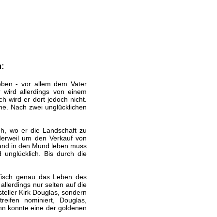
m:
eben - vor allem dem Vater
 wird allerdings von einem
h wird er dort jedoch nicht.
uhe. Nach zwei unglücklichen
ch, wo er die Landschaft zu
t derweil um den Verkauf von
 Hand in den Mund leben muss
nglücklich. Bis durch die
afisch genau das Leben des
llerdings nur selten auf die
teller Kirk Douglas, sondern
ifen nominiert, Douglas,
nn konnte eine der goldenen