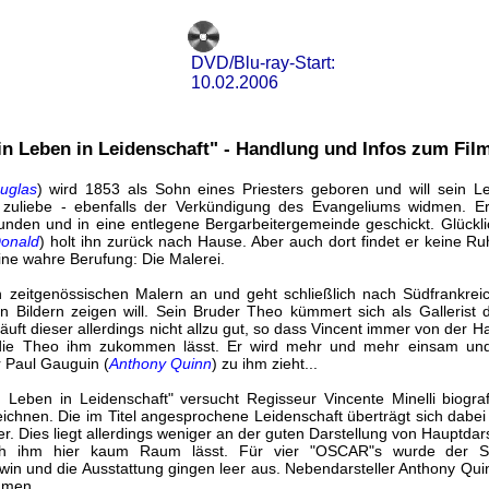
DVD/Blu-ray-Start:
10.02.2006
in Leben in Leidenschaft" - Handlung und Infos zum Fil
uglas
) wird 1853 als Sohn eines Priesters geboren und will sein L
 zuliebe - ebenfalls der Verkündigung des Evangeliums widmen. Er
nden und in eine entlegene Bergarbeitergemeinde geschickt. Glücklic
onald
) holt ihn zurück nach Hause. Aber auch dort findet er keine R
ine wahre Berufung: Die Malerei.
en zeitgenössischen Malern an und geht schließlich nach Südfrankrei
nen Bildern zeigen will. Sein Bruder Theo kümmert sich als Galleris
äuft dieser allerdings nicht allzu gut, so dass Vincent immer von der
die Theo ihm zukommen lässt. Er wird mehr und mehr einsam und u
r Paul Gauguin (
Anthony Quinn
) zu ihm zieht...
 Leben in Leidenschaft" versucht Regisseur Vincente Minelli biogr
hnen. Die im Titel angesprochene Leidenschaft überträgt sich dabei a
 Dies liegt allerdings weniger an der guten Darstellung von Hauptdars
h ihm hier kaum Raum lässt. Für vier "OSCAR"s wurde der Stre
n und die Ausstattung gingen leer aus. Nebendarsteller Anthony Qui
hmen.