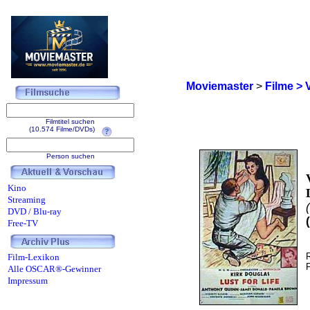
Moviemaster
>
Filme > 
Filmtitel suchen
(10.574 Filme/DVDs)
Person suchen
Kino
Streaming
DVD / Blu-ray
Free-TV
Film-Lexikon
Alle OSCAR®-Gewinner
Impressum