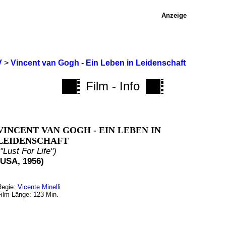
Anzeige
V
>
Vincent van Gogh - Ein Leben in Leidenschaft
Film - Info
VINCENT VAN GOGH - EIN LEBEN IN
LEIDENSCHAFT
("Lust For Life")
(USA, 1956)
Regie:
Vicente Minelli
Film-Länge: 123 Min.