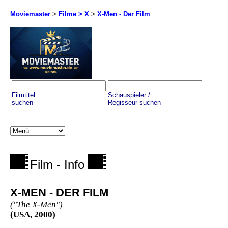
Moviemaster
>
Filme > X
>
X-Men - Der Film
Filmtitel
Schauspieler /
suchen
Regisseur suchen
Film - Info
X-MEN - DER FILM
("The X-Men")
(USA, 2000)