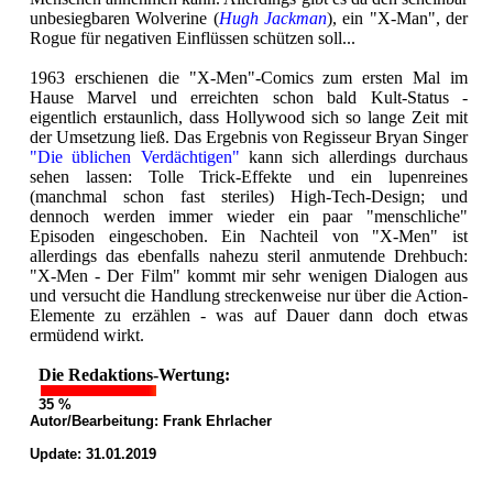
unbesiegbaren Wolverine (
Hugh Jackman
), ein "X-Man", der
Rogue für negativen Einflüssen schützen soll...
1963 erschienen die "X-Men"-Comics zum ersten Mal im
Hause Marvel und erreichten schon bald Kult-Status -
eigentlich erstaunlich, dass Hollywood sich so lange Zeit mit
der Umsetzung ließ. Das Ergebnis von Regisseur Bryan Singer
"Die üblichen Verdächtigen"
kann sich allerdings durchaus
sehen lassen: Tolle Trick-Effekte und ein lupenreines
(manchmal schon fast steriles) High-Tech-Design; und
dennoch werden immer wieder ein paar "menschliche"
Episoden eingeschoben. Ein Nachteil von "X-Men" ist
allerdings das ebenfalls nahezu steril anmutende Drehbuch:
"X-Men - Der Film" kommt mir sehr wenigen Dialogen aus
und versucht die Handlung streckenweise nur über die Action-
Elemente zu erzählen - was auf Dauer dann doch etwas
ermüdend wirkt.
Die Redaktions-Wertung:
35 %
Autor/Bearbeitung:
Frank Ehrlacher
Update: 31.01.2019