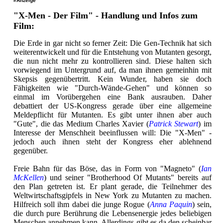
#Anzeige
"X-Men - Der Film" - Handlung und Infos zum
Film:
Die Erde in gar nicht so ferner Zeit: Die Gen-Technik hat sich
weiterentwickelt und für die Entstehung von Mutanten gesorgt,
die nun nicht mehr zu kontrollieren sind. Diese halten sich
vorwiegend im Untergrund auf, da man ihnen gemeinhin mit
Skepsis gegenübertritt. Kein Wunder, haben sie doch
Fähigkeiten wie "Durch-Wände-Gehen" und können so
einmal im Vorübergehen eine Bank ausrauben. Daher
debattiert der US-Kongress gerade über eine allgemeine
Meldepflicht für Mutanten. Es gibt unter ihnen aber auch
"Gute", die das Medium Charles Xavier (
Patrick Stewart
) im
Interesse der Menschheit beeinflussen will: Die "X-Men" -
jedoch auch ihnen steht der Kongress eher ablehnend
gegenüber.
Freie Bahn für das Böse, das in Form von "Magneto" (
Ian
McKellen
) und seiner "Brotherhood Of Mutants" bereits auf
den Plan getreten ist. Er plant gerade, die Teilnehmer des
Weltwirtschaftsgipfels in New York zu Mutanten zu machen.
Hilfreich soll ihm dabei die junge Rogue (
Anna Paquin
) sein,
die durch pure Berührung die Lebensenergie jedes beliebigen
Menschen annehmen kann. Allerdings gibt es da den scheinbar