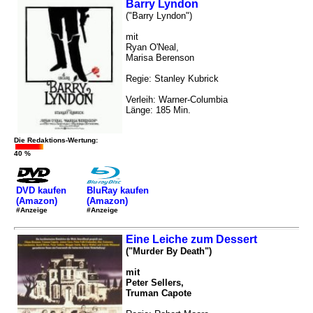
Barry Lyndon
("Barry Lyndon")
mit
Ryan O'Neal,
Marisa Berenson
Regie: Stanley Kubrick
Verleih: Warner-Columbia
Länge: 185 Min.
Die Redaktions-Wertung:
40 %
DVD kaufen
BluRay kaufen
(Amazon)
(Amazon)
#Anzeige
#Anzeige
Eine Leiche zum Dessert
("Murder By Death")
mit
Peter Sellers,
Truman Capote