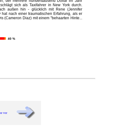
nn, der mehrere hunderttausend Dollar im Jahr
schlägt sich als Taxifahrer in New York durch.
nach außen hin - glücklich mit Rene (Jennifer
y hat nach einer traumatischen Erfahrung, als er
is (Cameron Diaz) mit einem "behaarten Hinte...
40 %
he vor