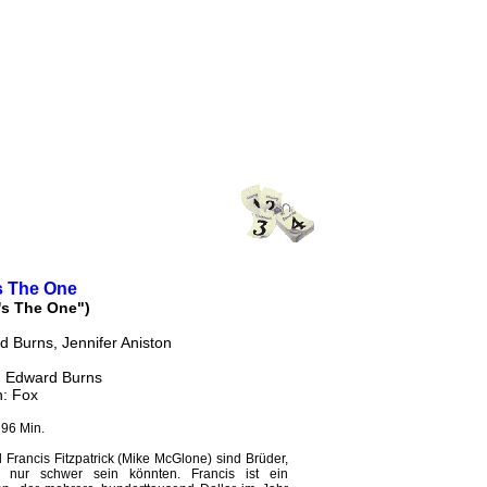
s The One
's The One")
 Burns, Jennifer Aniston
: Edward Burns
h: Fox
 96 Min.
Francis Fitzpatrick (Mike McGlone) sind Brüder,
er nur schwer sein könnten. Francis ist ein