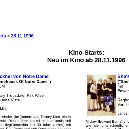
rts
>
28.11.1996
Kino-Starts:
Neu im Kino ab 28.11.1996
öckner von Notre Dame
She'
unchback Of Notre Dame")
("She
ILM
mit
Edward
ary Trousdale, Kirk Wise
Buena Vista
Regie
Verlei
Min.
Länge:
e wieder (be-)kommt das Disney-Kind einen
enkt. Dieses Jahr kommt man erstmals seit
Mickey (Edward Burns) und 
 liegt immerhin fast 30 Jahre zurück) mit
wie sie unterschiedlich