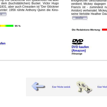
lmung. Die Geschichte von Quasimodo hat aber
erfolgreicher Geschäftsma
 dem (buchstäblichen) Buckel. Victor Hugo
verdient. Mickey dagegen 
 1831, aber auch Cineasten ist "Der Glöckner
Francis ist - zumindest 
nter: 1956 rührte Anthony Quinn die Kino-
Aniston) verheiratet. Micke
seine Verlobte Heather Dav
95 %
Die Redaktions-Wertung:
ufen
DVD kaufen
(Amazon)
#Anzeige
Eine Woche zurück
Eine Woc