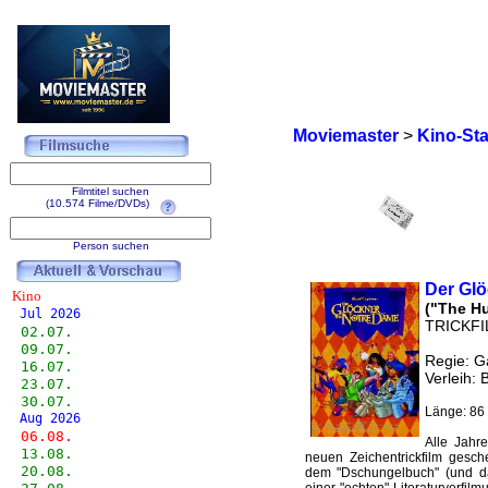
Moviemaster
>
Kino-Sta
Filmtitel suchen
(10.574 Filme/DVDs)
Person suchen
Der Gl
Kino
("The H
Jul 2026
TRICKF
02.07.
09.07.
Regie: G
16.07.
Verleih: 
23.07.
30.07.
Länge: 86 
Aug 2026
06.08.
Alle Jahr
13.08.
neuen Zeichentrickfilm gesch
20.08.
dem "Dschungelbuch" (und das