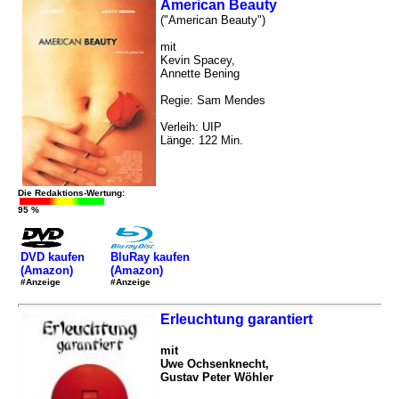
American Beauty
("American Beauty")
mit
Kevin Spacey,
Annette Bening
Regie: Sam Mendes
Verleih: UIP
Länge: 122 Min.
Die Redaktions-Wertung:
95 %
DVD kaufen
BluRay kaufen
(Amazon)
(Amazon)
#Anzeige
#Anzeige
Erleuchtung garantiert
mit
Uwe Ochsenknecht,
Gustav Peter Wöhler