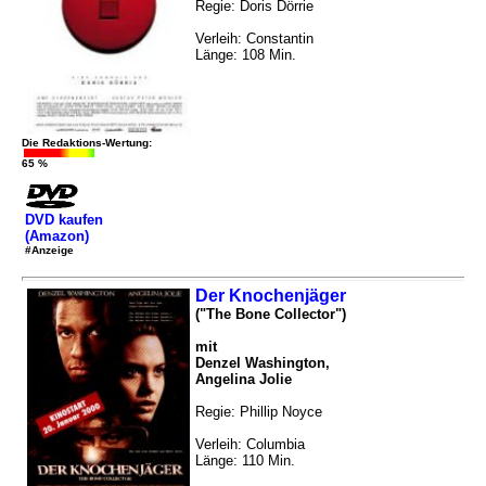
Regie: Doris Dörrie
Verleih: Constantin
Länge: 108 Min.
Die Redaktions-Wertung:
65 %
DVD kaufen
(Amazon)
#Anzeige
Der Knochenjäger
("The Bone Collector")
mit
Denzel Washington,
Angelina Jolie
Regie: Phillip Noyce
Verleih: Columbia
Länge: 110 Min.