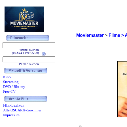
Moviemaster
>
Filme > 
Filmtitel suchen
(10.574 Filme/DVDs)
Person suchen
Kino
Streaming
DVD / Blu-ray
Free-TV
Film-Lexikon
Alle OSCAR®-Gewinner
Impressum