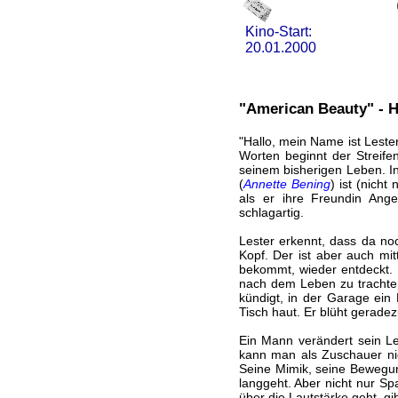
Kino-Start:
20.01.2000
"American Beauty" - H
"Hallo, mein Name ist Leste
Worten beginnt der Streife
seinem bisherigen Leben. In
(
Annette Bening
) ist (nicht
als er ihre Freundin Ange
schlagartig.
Lester erkennt, dass da no
Kopf. Der ist aber auch mit
bekommt, wieder entdeckt. 
nach dem Leben zu trachten
kündigt, in der Garage ein
Tisch haut. Er blüht gerade
Ein Mann verändert sein Le
kann man als Zuschauer ni
Seine Mimik, seine Bewegu
langgeht. Aber nicht nur Sp
über die Lautstärke geht, gib