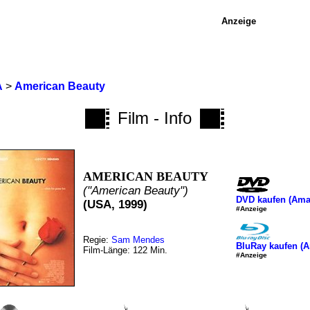
Anzeige
A
>
American Beauty
Film - Info
AMERICAN BEAUTY
("American Beauty")
DVD kaufen (Am
(USA, 1999)
#Anzeige
Regie:
Sam Mendes
BluRay kaufen (
Film-Länge: 122 Min.
#Anzeige