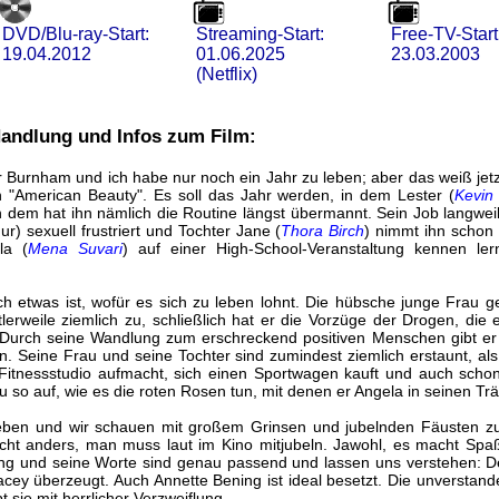
DVD/Blu-ray-Start:
Streaming-Start:
Free-TV-Start
19.04.2012
01.06.2025
23.03.2003
(Netflix)
andlung und Infos zum Film:
r Burnham und ich habe nur noch ein Jahr zu leben; aber das weiß jet
n "American Beauty". Es soll das Jahr werden, in dem Lester (
Kevin
 dem hat ihn nämlich die Routine längst übermannt. Sein Job langweil
 nur) sexuell frustriert und Tochter Jane (
Thora Birch
) nimmt ihn schon 
la (
Mena Suvari
) auf einer High-School-Veranstaltung kennen ler
ch etwas ist, wofür es sich zu leben lohnt. Die hübsche junge Frau 
tlerweile ziemlich zu, schließlich hat er die Vorzüge der Drogen, d
Durch seine Wandlung zum erschreckend positiven Menschen gibt er v
. Seine Frau und seine Tochter sind zumindest ziemlich erstaunt, al
 Fitnessstudio aufmacht, sich einen Sportwagen kauft und auch scho
zu so auf, wie es die roten Rosen tun, mit denen er Angela in seinen T
ben und wir schauen mit großem Grinsen und jubelnden Fäusten zu. 
cht anders, man muss laut im Kino mitjubeln. Jawohl, es macht Spa
ng und seine Worte sind genau passend und lassen uns verstehen: D
acey überzeugt. Auch Annette Bening ist ideal besetzt. Die unverstand
t sie mit herrlicher Verzweiflung.