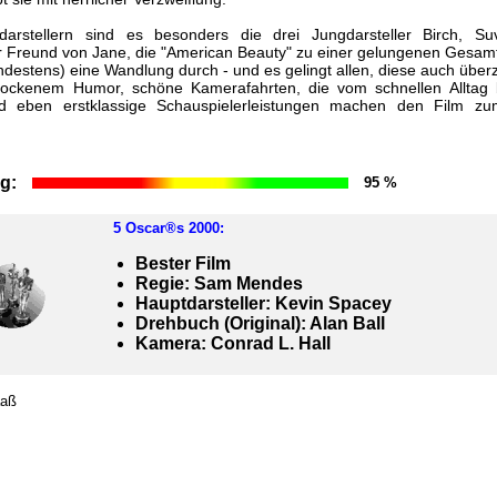
rstellern sind es besonders die drei Jungdarsteller Birch, S
 Freund von Jane, die "American Beauty" zu einer gelungenen Gesam
destens) eine Wandlung durch - und es gelingt allen, diese auch übe
rockenem Humor, schöne Kamerafahrten, die vom schnellen Alltag bi
 eben erstklassige Schauspielerleistungen machen den Film zum
g:
95 %
5
Oscar®s 2000
:
Bester Film
Regie: Sam Mendes
Hauptdarsteller: Kevin Spacey
Drehbuch (Original): Alan Ball
Kamera: Conrad L. Hall
aaß