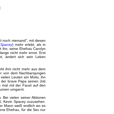
:
zt noch niemand", mit diesen
 Spacey
) mehr erlebt, als in
t ihn, seine Ehefrau Carolyn
lange nicht mehr ernst. Erst
nt, ändert sich sein Leben
geht ihm nicht mehr aus dem
ie er von dem Nachbarsjungen
ielen Leuten ein Motiv, ihn
s der brave Papa seinen Job
n mal mit der Faust auf den
räumen umgarnt.
Bei vielen seiner Aktionen
ß, Kevin Spacey zuzusehen.
er Mann weiß endlich wo es
ene Ehefrau, für die Sex nur