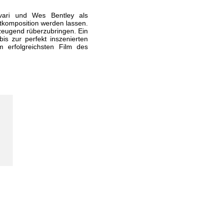
uvari und Wes Bentley als
tkomposition werden lassen.
rzeugend rüberzubringen. Ein
s zur perfekt inszenierten
 erfolgreichsten Film des