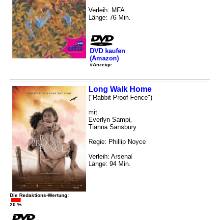
Verleih: MFA
Länge: 76 Min.
DVD kaufen
(Amazon)
#Anzeige
Long Walk Home
("Rabbit-Proof Fence")
mit
Everlyn Sampi,
Tianna Sansbury
Regie: Phillip Noyce
Verleih: Arsenal
Länge: 94 Min.
Die Redaktions-Wertung:
20 %