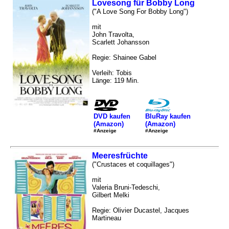
Lovesong für Bobby Long
("A Love Song For Bobby Long")
mit
John Travolta,
Scarlett Johansson
Regie: Shainee Gabel
Verleih: Tobis
Länge: 119 Min.
DVD kaufen
BluRay kaufen
(Amazon)
(Amazon)
#Anzeige
#Anzeige
Meeresfrüchte
("Crustaces et coquillages")
mit
Valeria Bruni-Tedeschi,
Gilbert Melki
Regie: Olivier Ducastel, Jacques
Martineau