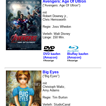
Avengers: Age Of Ultron
("Avengers: Age Of Ultron")
mit
Robert Downey jr.,
Chris Hemsworth
Regie: Joss Whedon
Verleih: Walt Disney
Länge: 150 Min.
DVD kaufen
BluRay kaufen
(Amazon)
(Amazon)
#Anzeige
#Anzeige
Big Eyes
("Big Eyes")
mit
Christoph Waltz,
Amy Adams
Regie: Tim Burton
Verleih: StudioCanal