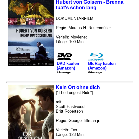
Hubert von Goisern - Brenna
tuat's schon lang
DOKUMENTARFILM
Regie: Marcus H. Rosenmüller
Verleih: Movienet
Länge: 100 Min.
DVD kaufen
BluRay kaufen
(Amazon)
(Amazon)
#Anzeige
#Anzeige
Kein Ort ohne dich
("The Longest Ride")
mit
Scott Eastwood,
Britt Robertson
Regie: George Tillman jr.
Verleih: Fox
Länge: 128 Min.