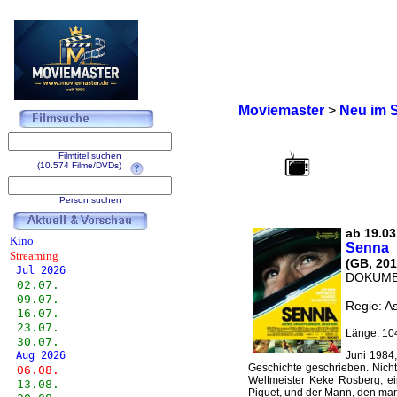
Moviemaster
>
Neu im 
Filmtitel suchen
(10.574 Filme/DVDs)
Person suchen
ab 19.03
Kino
Senna
Streaming
(GB, 201
Jul 2026
DOKUME
02.07.
09.07.
Regie: A
16.07.
23.07.
Länge: 10
30.07.
Aug 2026
Juni 1984,
Geschichte geschrieben. Nicht
06.08.
Weltmeister Keke Rosberg, ei
13.08.
Piquet, und der Mann, den man