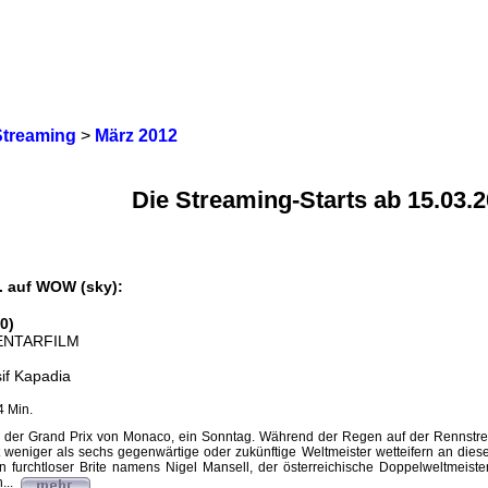
Streaming
>
März 2012
Die Streaming-Starts ab 15.03.
. auf WOW (sky):
0)
NTARFILM
sif Kapadia
4 Min.
 der Grand Prix von Monaco, ein Sonntag. Während der Regen auf der Rennstrecke s
 weniger als sechs gegenwärtige oder zukünftige Weltmeister wetteifern an die
n furchtloser Brite namens Nigel Mansell, der österreichische Doppelweltmeist
...