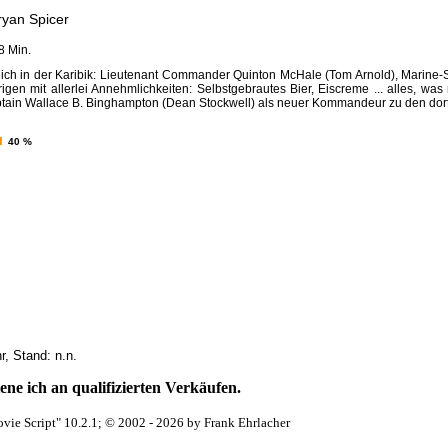
ryan Spicer
8 Min.
ich in der Karibik: Lieutenant Commander Quinton McHale (Tom Arnold), Marine-S
gen mit allerlei Annehmlichkeiten: Selbstgebrautes Bier, Eiscreme ... alles, w
ptain Wallace B. Binghampton (Dean Stockwell) als neuer Kommandeur zu den dort s
40 %
, Stand: n.n.
ne ich an qualifizierten Verkäufen.
vie Script" 10.2.1; © 2002 - 2026 by Frank Ehrlacher