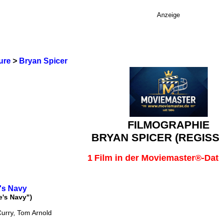
Anzeige
ure
>
Bryan Spicer
FILMOGRAPHIE
BRYAN SPICER (REGIS
1
Film in der Moviemaster®-Da
's Navy
e's Navy")
Curry, Tom Arnold