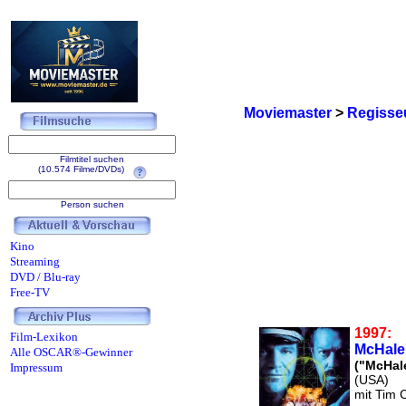
Moviemaster
>
Regisse
Filmtitel suchen
(10.574 Filme/DVDs)
Person suchen
Kino
Streaming
DVD / Blu-ray
Free-TV
1997:
Film-Lexikon
McHale
Alle OSCAR®-Gewinner
("McHal
Impressum
(USA)
mit Tim 