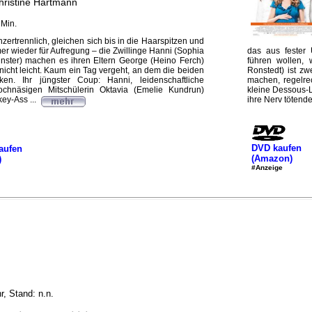
hristine Hartmann
 Min.
nzertrennlich, gleichen sich bis in die Haarspitzen und
er wieder für Aufregung – die Zwillinge Hanni (Sophia
das aus fester
nster) machen es ihren Eltern George (Heino Ferch)
führen wollen, 
 nicht leicht. Kaum ein Tag vergeht, an dem die beiden
Ronstedt) ist zw
en. Ihr jüngster Coup: Hanni, leidenschaftliche
machen, regelre
 hochnäsigen Mitschülerin Oktavia (Emelie Kundrun)
kleine Dessous-L
ey-Ass ...
ihre Nerv tötende
DVD kaufen
aufen
(Amazon)
)
#Anzeige
, Stand: n.n.