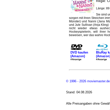
Regie: C
Länge: 89
Sie sind u
sorgen mit ihren Streichen imm
Münster) und Nanni (Jana Mü
und Jule Sullivan (Anja Kling)
nicht wieder etwas ausheck
Hockeyspielerin, will ihrer
beweisen, wer das wahre Hock
DVD kaufen
BluRay k
(Amazon)
(Amazon
#Anzeige
#Anzeige
© 1996 - 2026 moviemaster.de
Stand: 04.08.2026
Alle Preisangaben ohne Gewähr