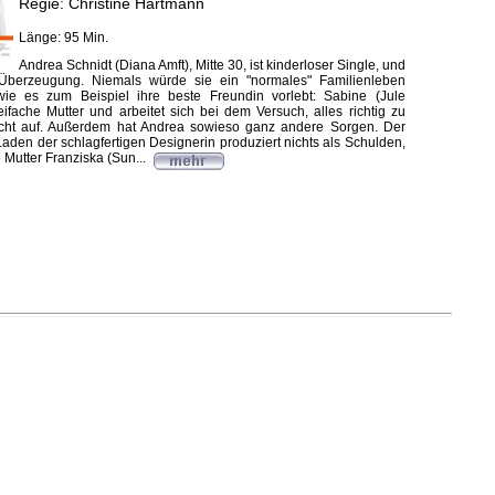
Regie: Christine Hartmann
Länge: 95 Min.
Andrea Schnidt (Diana Amft), Mitte 30, ist kinderloser Single, und
 Überzeugung. Niemals würde sie ein "normales" Familienleben
wie es zum Beispiel ihre beste Freundin vorlebt: Sabine (Jule
eifache Mutter und arbeitet sich bei dem Versuch, alles richtig zu
cht auf. Außerdem hat Andrea sowieso ganz andere Sorgen. Der
aden der schlagfertigen Designerin produziert nichts als Schulden,
 Mutter Franziska (Sun...