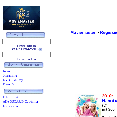
Moviemaster
>
Regisse
Filmtitel suchen
(10.574 Filme/DVDs)
Person suchen
Kino
Streaming
DVD / Blu-ray
Free-TV
2010:
Film-Lexikon
Hanni 
Alle OSCAR®-Gewinner
(D)
Impressum
mit Soph