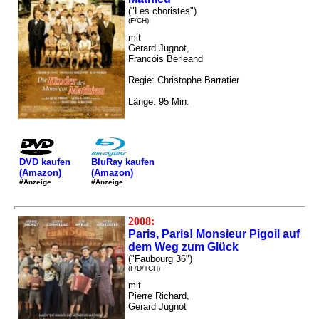
("Les choristes")
(F/CH)
mit
Gerard Jugnot,
Francois Berleand
Regie: Christophe Barratier
Länge: 95 Min.
DVD kaufen
BluRay kaufen
(Amazon)
(Amazon)
#Anzeige
#Anzeige
2008:
Paris, Paris! Monsieur Pigoil auf
dem Weg zum Glück
("Faubourg 36")
(F/D/TCH)
mit
Pierre Richard,
Gerard Jugnot