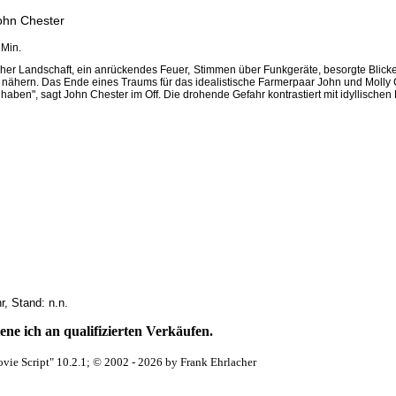
ohn Chester
 Min.
her Landschaft, ein anrückendes Feuer, Stimmen über Funkgeräte, besorgte Blicke,
 nähern. Das Ende eines Traums für das idealistische Farmerpaar John und Molly 
n haben", sagt John Chester im Off. Die drohende Gefahr kontrastiert mit idyllische
, Stand: n.n.
ne ich an qualifizierten Verkäufen.
vie Script" 10.2.1; © 2002 - 2026 by Frank Ehrlacher