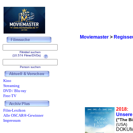
Moviemaster
>
Regisse
Filmtitel suchen
(10.574 Filme/DVDs)
Person suchen
Kino
Streaming
DVD / Blu-ray
Free-TV
2018:
Film-Lexikon
Unsere 
Alle OSCAR®-Gewinner
("The Bi
Impressum
(USA)
DOKUM