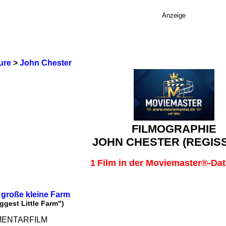
Anzeige
ure
>
John Chester
FILMOGRAPHIE
JOHN CHESTER (REGIS
1
Film in der Moviemaster®-Da
große kleine Farm
ggest Little Farm")
ENTARFILM