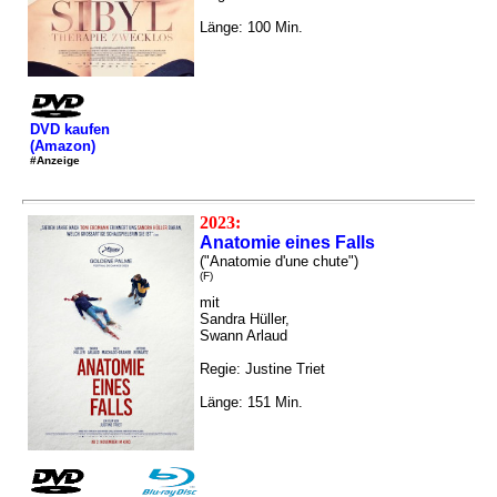
Länge: 100 Min.
DVD kaufen
(Amazon)
#Anzeige
2023:
Anatomie eines Falls
("Anatomie d'une chute")
(F)
mit
Sandra Hüller,
Swann Arlaud
Regie: Justine Triet
Länge: 151 Min.