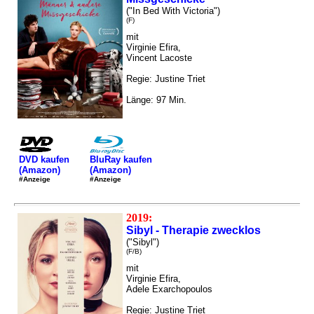
("In Bed With Victoria")
(F)
mit
Virginie Efira,
Vincent Lacoste
Regie: Justine Triet
Länge: 97 Min.
DVD kaufen
BluRay kaufen
(Amazon)
(Amazon)
#Anzeige
#Anzeige
2019:
Sibyl - Therapie zwecklos
("Sibyl")
(F/B)
mit
Virginie Efira,
Adele Exarchopoulos
Regie: Justine Triet