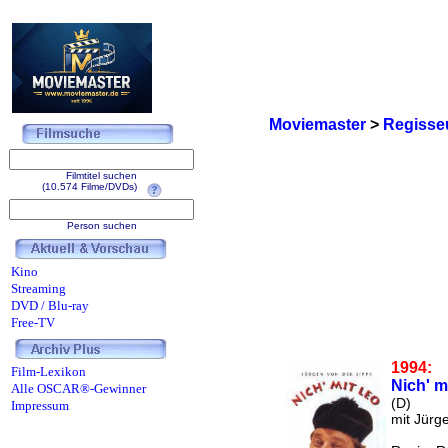
Moviemaster
>
Regisse
Filmtitel suchen
(10.574 Filme/DVDs)
Person suchen
Kino
Streaming
DVD / Blu-ray
Free-TV
1994:
Film-Lexikon
Nich' m
Alle OSCAR®-Gewinner
(D)
Impressum
mit Jürg