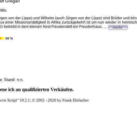
alf Gregan
 Min.
rgen von der Lippe) und Wilhelm (auch Jürgen von der Lippe) sind Brüder und kön
us einer Missionarstätigkeit in Afrika zurückgekehrt ist um nun wieder in heimi
Er betreibt in dem kleinen Nest Freudenstett ein Freudenhaus. ...
50 %
, Stand: n.n.
ne ich an qualifizierten Verkäufen.
vie Script" 10.2.1; © 2002 - 2026 by Frank Ehrlacher