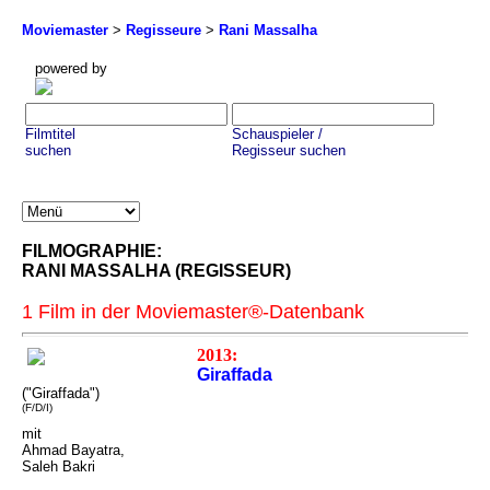
Moviemaster
>
Regisseure
>
Rani Massalha
powered by
Filmtitel
Schauspieler /
suchen
Regisseur suchen
FILMOGRAPHIE:
RANI MASSALHA (REGISSEUR)
1 Film in der Moviemaster®-Datenbank
2013:
Giraffada
("Giraffada")
(F/D/I)
mit
Ahmad Bayatra,
Saleh Bakri