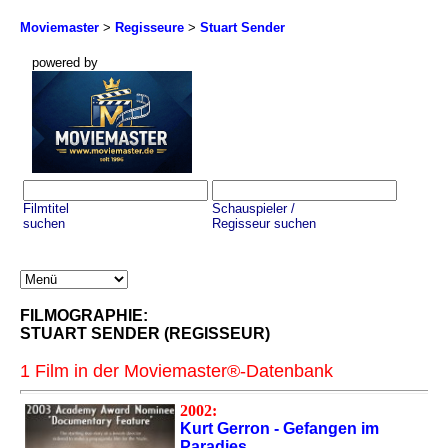
Moviemaster
>
Regisseure
>
Stuart Sender
powered by
Filmtitel
Schauspieler /
suchen
Regisseur suchen
FILMOGRAPHIE:
STUART SENDER (REGISSEUR)
1 Film in der Moviemaster®-Datenbank
2002:
Kurt Gerron - Gefangen im
Paradies